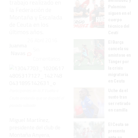
Bermúdez y
trabajo realizado en
Palomino
la Federación de
siguen en el
Montaña y Escalada
cuerpo
de Ceuta en los
técnico del
últimos años.
Ceutí
26 Abril 2016
El Barça
Juanma
Sin
cancela su
Navas
amistoso en
Comentarios
Tánger por
la crisis
migratoria
en Ceuta
Participantes en la X Vuelta a
Uche da el
susto tras
Ceuta andando que se disputó el
ser retirado
pasado sábado
en camilla
Miguel Martínez,
El Ceuta se
presidente del club de
presenta
Montaña Anyera,
ante su