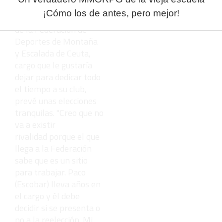
Miguel Martínez,
¡Cómo los de antes, pero mejor!
actual vicepresidente
de la Federación de
Deportes de Montaña
y Escalada de Ceuta,
cargo que le gustaría
dejar para dedicar todo
el tiempo a su club,
prevé unas elecciones
tranquilas. "Creo que no
va a existir
rivalidad porque el que
llega a la Federación
sabe que es un sitio
para trabajar. Paco
(Escobar) lleva años en
el cargo y él debe
decidir si se presenta o
no a la reelección. Mi