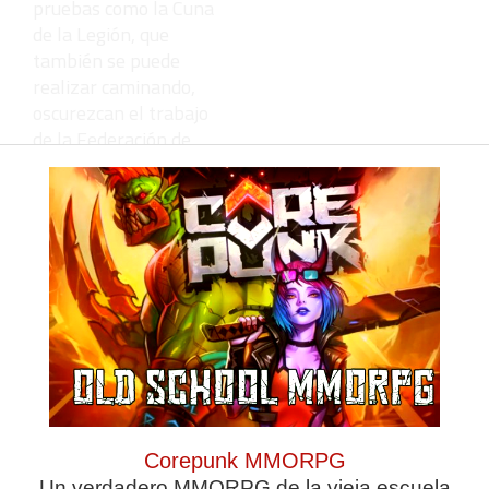
pruebas como la Cuna
de la Legión, que
también se puede
realizar caminando,
oscurezcan el trabajo
de la Federación de
Montaña y Escalada de
Ceuta y de los clubes.
"Cuanta más diversidad
de pruebas exista,
mucho mejor. El
deportista necesita
continuidad en las
pruebas, competir,
para mantener viva la
llama del
entrenamiento, que es
muy sacrificado".
Corepunk MMORPG
Un verdadero MMORPG de la vieja escuela