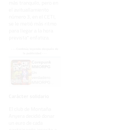
más tranquilo, pero en
el avituallamiento
número 3, en el CETI,
se le metió más ritmo
para llegar a la hora
prevista" enfatiza.
- - - Continúa leyendo después de
la publicidad - - -
Corepunk
MMORPG
Un
verdadero
MMORPG
de la vieja
escuela
Carácter solidario
¡Cómo los
de antes,
pero mejor!
El club de Montaña
Anyera decidió donar
un euro de cada
participante inscrito a