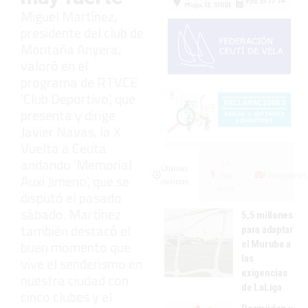
Miguel Martínez,
presidente del club de
Montaña Anyera,
valoró en el
programa de RTVCE
'Club Deportivo', que
presenta y dirige
Javier Navas, la X
Vuelta a Ceuta
andando 'Memorial
Lo
Últimas
más
Fotogalerías
Auxi Jimeno', que se
noticias
visto
disputó el pasado
sábado. Martínez
5,5 millones
también destacó el
para adaptar
buen momento que
el Murube a
las
vive el senderismo en
exigencias
nuestra ciudad con
de LaLiga
cinco clubes y el