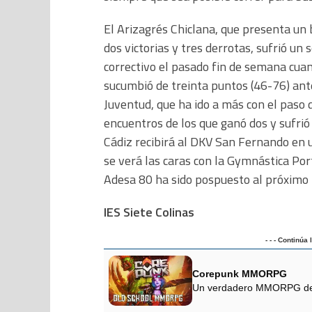
El Arizagrés Chiclana, que presenta un
dos victorias y tres derrotas, sufrió un 
correctivo el pasado fin de semana cua
sucumbió de treinta puntos (46-76) ante
Juventud, que ha ido a más con el paso d
encuentros de los que ganó dos y sufrió
Cádiz recibirá al DKV San Fernando en 
se verá las caras con la Gymnástica Por
Adesa 80 ha sido pospuesto al próximo 
IES Siete Colinas
- - - Continúa
Corepunk MMORPG
Un verdadero MMORPG de la