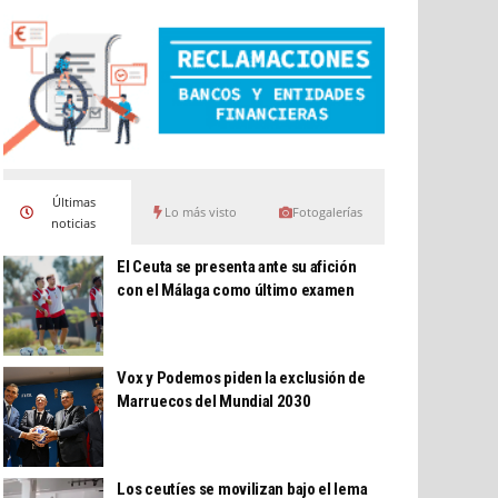
Últimas
Lo más visto
Fotogalerías
noticias
El Ceuta se presenta ante su afición
con el Málaga como último examen
Vox y Podemos piden la exclusión de
Marruecos del Mundial 2030
Los ceutíes se movilizan bajo el lema