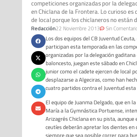
competiciones organizadas por la delega
en Chiclana de la Frontera. Lo curioso es 
de local porque los chiclaneros no están 
Redacción
22 Noviembre 2013
Sin Comentari
Los dos equipos del CB Juventud Ceuta,
participan esta temporada en las comp
organizadas por la delegación gaditana
baloncesto, juegan este sábado en Chicl
junior como el cadete ejercen de local p
desplazarse a Algeciras, como han hecho
cuatro partidos contra el Juventud esta
El equipo de Juanma Delgado, que en la
María a la Gymnástica Portuense, inten
Arizagrés Chiclana en su pista, aunque e
ceutíes deberán apretar los dientes en d
siempre que sea posible correr para bus