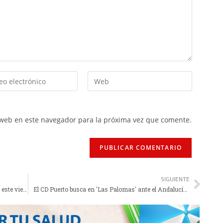
 web en este navegador para la próxima vez que comente.
SIGUIENTE
El técnico de la RFEN Antonio Aparicio entrena este viernes a los cadetes del Caballa
El CD Puerto busca en 'Las Palomas' ante el Andalucía su octava victoria