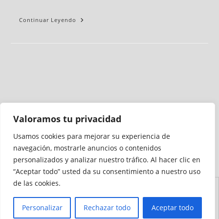
Continuar Leyendo
Valoramos tu privacidad
Usamos cookies para mejorar su experiencia de
Medio auditado por
navegación, mostrarle anuncios o contenidos
personalizados y analizar nuestro tráfico. Al hacer clic en
“Aceptar todo” usted da su consentimiento a nuestro uso
de las cookies.
Aviso
Declaración de
Mapa del
Política de
Política de
Legal
Accesibilidad
Sitio
Cookies
Privacidad
Personalizar
Rechazar todo
Aceptar todo