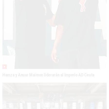
Hamza y Anuar Maimon liderarán al Imperio AD Ceuta