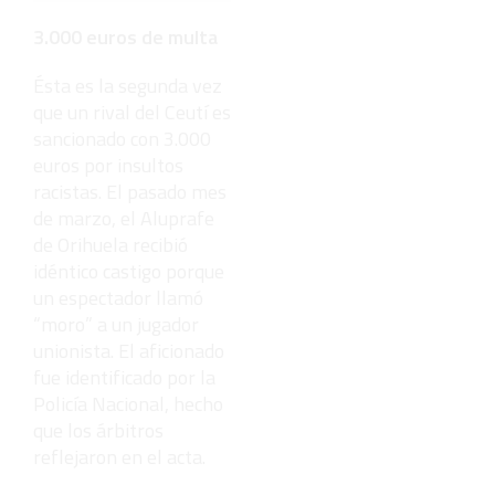
tiene una
explicación
3.000 euros de multa
Ésta es la segunda vez
que un rival del Ceutí es
sancionado con 3.000
euros por insultos
racistas. El pasado mes
de marzo, el Aluprafe
de Orihuela recibió
idéntico castigo porque
un espectador llamó
“moro” a un jugador
unionista. El aficionado
fue identificado por la
Policía Nacional, hecho
que los árbitros
reflejaron en el acta.