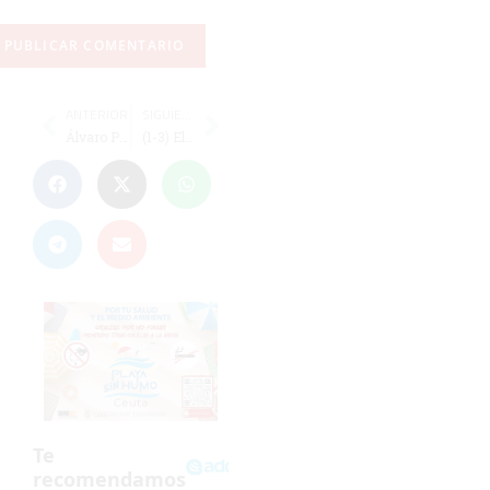
ANTERIOR
SIGUIENTE
Álvaro Pérez puede alinear ante el Cádiz el 'once' que goleó al Recreativo
(1-3) El Sevilla B impone su mayor calidad ante un Goyu sin tensión