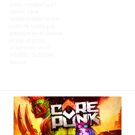
Doors malagueño. El
capitán sigue
recuperándose de una
lesión de tobillo y su
participación es dudosa
en ese atractivo
compromiso en el
pabellón ‘Guillermo
Molina’.
Deja una
respuesta