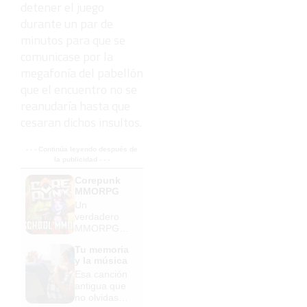
detener el juego
durante un par de
minutos para que se
comunicase por la
megafonía del pabellón
que el encuentro no se
reanudaría hasta que
cesaran dichos insultos.
- - - Continúa leyendo después de
la publicidad - - -
Corepunk
MMORPG
Un
verdadero
MMORPG
de la vieja
Tu memoria
escuela
y la música
¡Cómo los
Esa canción
de antes,
antigua que
pero mejor!
no olvidas