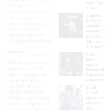
según 'The
26ª jornada de
Times'
Segunda B. Además,
Alejandro
el club ejidense ha
Rodríguez
sido multado con con
continuará
3.000 euros por
defendiendo
insultos racistas a
la portería
los jugadores ceutíes.
del Imperio
AD Ceuta FS
11 Abril 2013
Redacción
Sin Comentarios
Ramia
Maimón
seguirá
liderando al
Balonmano
Estudiantes
El jugador de la U.A.
2-0: El
Ceutí FS Mohamed
Ceuta B
Abdelazis ya no jugará
pierde ante
más esta temporada y
el Xerez CD
en su
se perderá también el