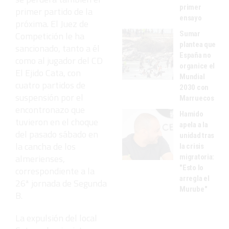
primer
primer partido de la
ensayo
próxima. El Juez de
Sumar
Competición le ha
plantea que
sancionado, tanto a él
España no
como al jugador del CD
organice el
El Ejido Cata, con
Mundial
cuatro partidos de
2030 con
suspensión por el
Marruecos
encontronazo que
Hamido
tuvieron en el choque
apela a la
del pasado sábado en
unidad tras
la cancha de los
la crisis
almerienses,
migratoria:
"Esto lo
correspondiente a la
arregla el
26ª jornada de Segunda
Murube"
B.
La expulsión del local