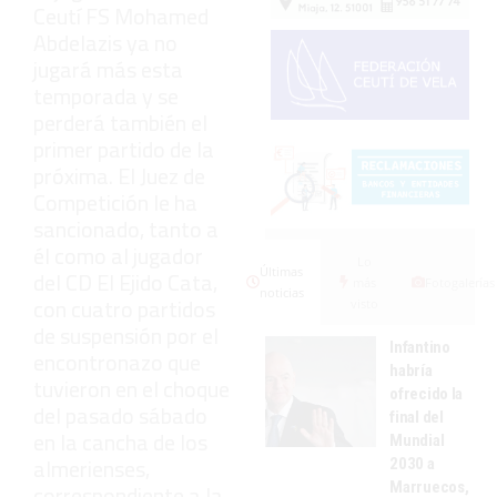
Ceutí FS Mohamed
Abdelazis ya no
jugará más esta
temporada y se
perderá también el
primer partido de la
próxima. El Juez de
Competición le ha
sancionado, tanto a
él como al jugador
Lo
Últimas
del CD El Ejido Cata,
más
Fotogalerías
noticias
con cuatro partidos
visto
de suspensión por el
Infantino
encontronazo que
habría
tuvieron en el choque
ofrecido la
del pasado sábado
final del
en la cancha de los
Mundial
almerienses,
2030 a
Marruecos,
correspondiente a la