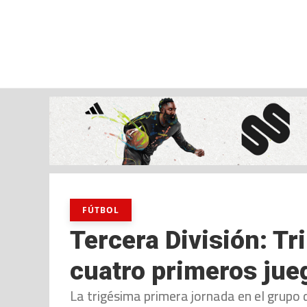
viernes, 07 ago, 2026
AD CEUTA
FÚTBOL
FÚTBOL SALA
BALO
FÚTBOL
Tercera División: Tr
cuatro primeros jue
La trigésima primera jornada en el grupo 