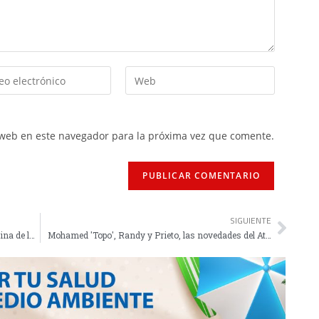
 web en este navegador para la próxima vez que comente.
SIGUIENTE
El nuevo estilo de Rafa Aguilar aleja a Paco Molina de la selección absoluta
Mohamed 'Topo', Randy y Prieto, las novedades del Atlético ante el Ayamonte