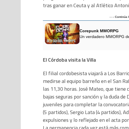
tras ganar en Ceuta y al Atlético Anton
- - - Continúa
Corepunk MMORPG
Un verdadero MMORPG de la
El Córdoba visita la Villa
El filial cordobesista viajará a Los Barr
medirse al equipo barreño en el San Ra
las 11,30 horas. José Mateo, que tiene 
bajas seguras por sanción y la duda de
juveniles para completar la convocatori
(5 partidos), Sergio Lata (4 partidos), Ad
expulsiones y lo reflejado en el acta po
La permanencia cada vez está más com