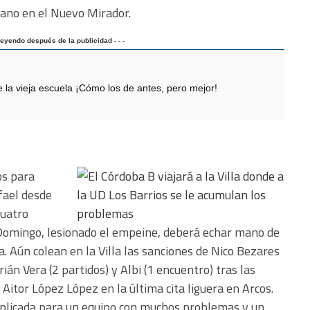
iano en el Nuevo Mirador.
 leyendo después de la publicidad - - -
 vieja escuela ¡Cómo los de antes, pero mejor!
ios para
fael desde
cuatro
 Domingo, lesionado el empeine, deberá echar mano de
a. Aún colean en la Villa las sanciones de Nico Bezares
rián Vera (2 partidos) y Albi (1 encuentro) tras las
r Aitor López López en la última cita liguera en Arcos.
plicada para un equipo con muchos problemas y un