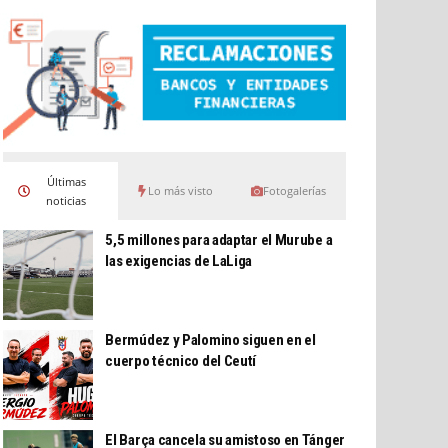
Últimas
Lo más visto
Fotogalerías
noticias
5,5 millones para adaptar el Murube a
las exigencias de LaLiga
Bermúdez y Palomino siguen en el
cuerpo técnico del Ceutí
El Barça cancela su amistoso en Tánger