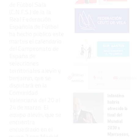
de Fútbol Sala
(C.N.F.S.) de la la
Real Federación
Española de Fútbol
ha hecho público este
martes el calendario
del Campeonato de
España de
selecciones
territoriales alevín y
Lo
Últimas
benjamín, que se
más
Fotogalerías
noticias
disputará en la
visto
Comunidad
Infantino
Valenciana del 20 al
habría
24 de marzo. El
ofrecido la
equipo alevín, que se
final del
encuentra
Mundial
encuadrado en el
2030 a
Marruecos,
grupo 2 con Madrid,