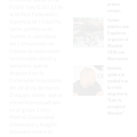
primer
Fútbol Sala (C.N.F.S.) de
ensayo
la la Real Federación
Sumar
Española de Fútbol ha
plantea que
hecho público este
España no
martes el calendario
organice el
del Campeonato de
Mundial
España de selecciones
2030 con
territoriales alevín y
Marruecos
benjamín, que se
Hamido
disputará en la
apela a la
Comunidad Valenciana
unidad tras
del 20 al 24 de marzo.
la crisis
El equipo alevín, que se
migratoria:
"Esto lo
encuentra encuadrado
arregla el
en el grupo 2 con
Murube"
Madrid, Comunidad
Valenciana y Aragón,
debutará contra el