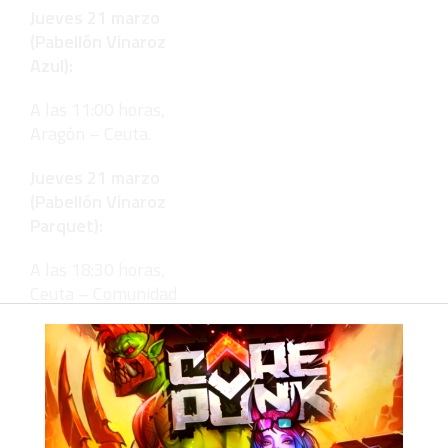
Jueves 21 marzo
(Pabellón Vinaroz
Azul):
A las 11:00 horas,
Aragón – Ceuta.
Jueves 21 marzo
(Pabellón Vinaroz
Parquet):
A las 18:30 horas,
Ceuta – Comunidad
Valenciana.
Viernes 22 marzo
(Pabellón Vinaroz
Azul):