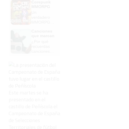
Corepunk
MMORPG
Un
verdadero
MMORPG
de la vieja
Canciones
escuela
que marcan
¡Cómo los
¿Por qué
de antes,
recuerdas
pero mejor!
canciones
viejas mejor
que las
nuevas?
Este martes se ha
presentado en el
castillo de Peñíscola el
Campeonato de España
de Selecciones
Territoriales de fútbol