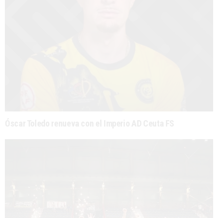
Óscar Toledo renueva con el Imperio AD Ceuta FS