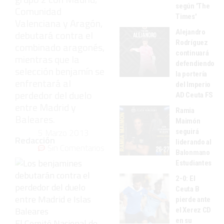
según 'The
Comunidad
Times'
Valenciana y Aragón,
Alejandro
debutará contra el
Rodríguez
combinado aragonés,
continuará
mientras que la
defendiendo
selección benjamín se
la portería
enfrentará al
del Imperio
perdedor del duelo
AD Ceuta FS
entre Madrid y
Ramia
Baleares.
Maimón
5 Marzo 2013
seguirá
Redacción
liderando al
Sin Comentarios
Balonmano
Estudiantes
2-0: El
Ceuta B
pierde ante
el Xerez CD
en su
El Comité Nacional de