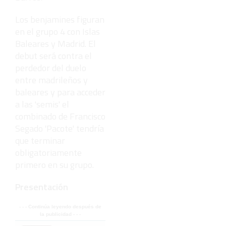
Los benjamines figuran
en el grupo 4 con Islas
Baleares y Madrid. El
debut será contra el
perdedor del duelo
entre madrileños y
baleares y para acceder
a las 'semis' el
combinado de Francisco
Segado 'Pacote' tendría
que terminar
obligatoriamente
primero en su grupo.
Presentación
- - - Continúa leyendo después de
la publicidad - - -