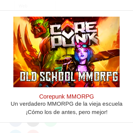
Guarda mi nombre,
correo electrónico y
web en este
navegador para la
próxima vez que
comente.
Corepunk MMORPG
ANTERIOR
SIGUIENTE
Un verdadero MMORPG de la vieja escuela
Doble cita del CB Juventud para sellar la primera plaza de la fase regular
El CN Caballa masculino, dispuesto a no rendirse, visita al penúltimo, el CW Sevilla
¡Cómo los de antes, pero mejor!