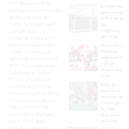
5,5 millones
para adaptar
el Murube a
las
La Federación de
exigencias
de LaLiga
Fútbol de Ceuta (FFC)
ha comunicado a sus
Bermúdez y
clubes afiliados que,
Palomino
siguiendo instrucciones
siguen en el
cuerpo
de la Real Federación
técnico del
Española de Fútbol
Ceutí
(RFEF), implantará
El Barça
durante la presente
cancela su
temporada 2012-2013
amistoso en
el ‘Sistema Fénix’, una
Tánger por
nueva plataforma
la crisis
tecnológica diseñada
migratoria
por la RFEF para
en Ceuta
tramitar todas las