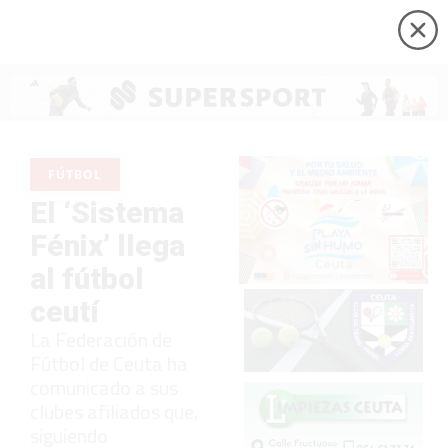
FÚTBOL
El ‘Sistema
Fénix’ llega
al fútbol
ceutí
La Federación de
Fútbol de Ceuta ha
comunicado a sus
clubes afiliados que,
siguiendo