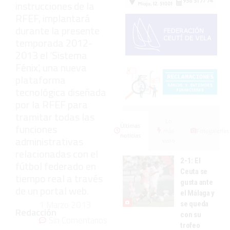
instrucciones de la
RFEF, implantará
durante la presente
temporada 2012-
2013 el ‘Sistema
Fénix’, una nueva
plataforma
tecnológica diseñada
por la RFEF para
tramitar todas las
Lo
funciones
Últimas
más
Fotogalerías
noticias
administrativas
visto
relacionadas con el
2-1: El
fútbol federado en
Ceuta se
tiempo real a través
gusta ante
de un portal web.
el Málaga y
1 Marzo 2013
se queda
Redacción
con su
Sin Comentarios
trofeo