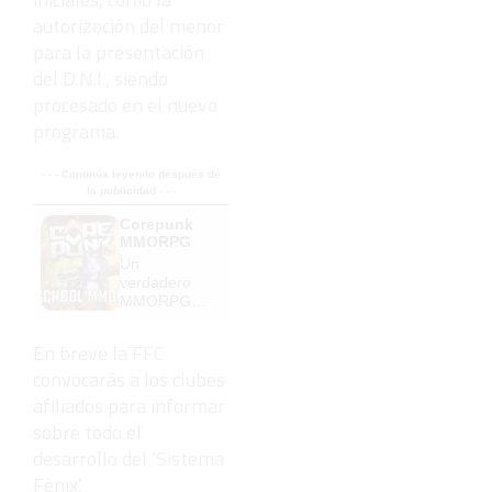
autorización del menor
para la presentación
del D.N.I., siendo
procesado en el nuevo
programa.
- - - Continúa leyendo después de
la publicidad - - -
Corepunk
MMORPG
Un
verdadero
MMORPG
de la vieja
escuela
En breve la FFC
¡Cómo los
convocarás a los clubes
de antes,
pero mejor!
afiliados para informar
sobre todo el
desarrollo del ‘Sistema
Fénix’.