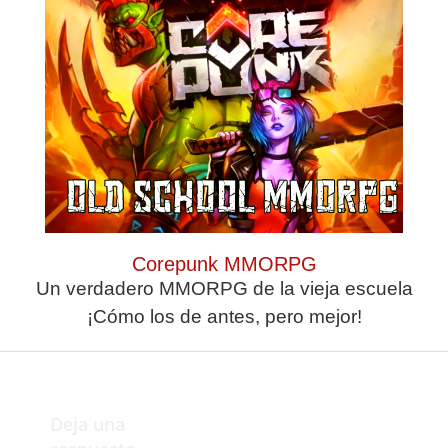
ambos que debe decidir
el descenso, el Gabitec
descansará la semana
que viene y el Híspalis
recibirá al CER L’Escala
y a la semana
siguiente, los ceutíes
jugarán en casa con el
San Sebastián de los
Reyes y los sevillanos
rendirán visita al
Corepunk MMORPG
UCAM Cartagena.
Un verdadero MMORPG de la vieja escuela
¡Cómo los de antes, pero mejor!
Deja una