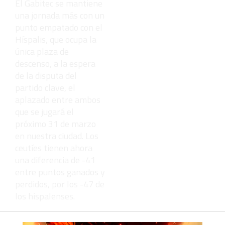
El Gabitec se mantiene
una jornada más con un
punto empatado con el
Híspalis, que ocupa la
única plaza de
descenso, a la espera
de la disputa del
partido clave, el
aplazado entre ambos
que se jugará el
próximo 31 de marzo
en nuestra ciudad. Los
ceutíes tienen ahora
una diferencia de -41
entre puntos ganados y
perdidos, por los -47 de
los hispalenses.
Antes del duelo entre