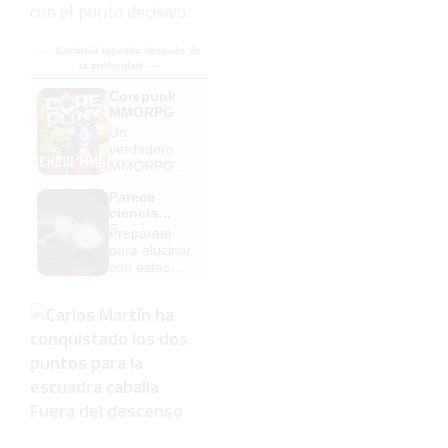
con el punto decisivo.
- - - Continúa leyendo después de
la publicidad - - -
Corepunk
MMORPG
Un
verdadero
MMORPG
de la vieja
Parece
escuela
ciencia
¡Cómo los
ficción
Prepárate
de antes,
para alucinar
pero mejor!
con estas
criaturas
Fuera del descenso