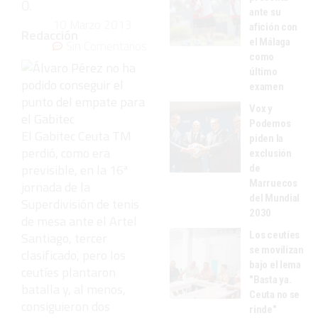
0.
ante su
10 Marzo 2013
afición con
Redacción
el Málaga
Sin Comentarios
como
último
examen
Vox y
Podemos
El Gabitec Ceuta TM
piden la
perdió, como era
exclusión
previsible, en la 16ª
de
Marruecos
jornada de la
del Mundial
Superdivisión de tenis
2030
de mesa ante el Artel
Los ceutíes
Santiago, tercer
se movilizan
clasificado, pero los
bajo el lema
ceutíes plantaron
"Basta ya.
batalla y, al menos,
Ceuta no se
consiguieron dos
rinde"