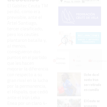
El Gabitec Ceuta TM
perdió, como era
previsible, ante el
Artel Santiago,
tercer clasificado,
pero los ceutíes
plantaron batalla y,
al menos,
consiguieron dos
puntos en el partido
Lo
Últimas
más
Fotogalerías
que les hacen
noticias
visto
mejorar la diferencia
con respecto a su
Uche da el
gran rival en la lucha
susto tras
por la permanencia,
ser retirado
en camilla
el Híspalis, que cedió
ante el Irún Leka
El Ceuta se
Enea por un claro 4-
presenta