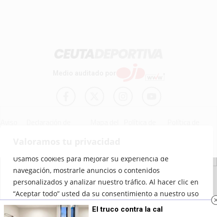
Medio auditado por
Aviso
Declaración de
Mapa del
Política de
Política de
Legal
Accesibilidad
Sitio
Cookies
Privacidad
Valoramos tu privacidad
Usamos cookies para mejorar su experiencia de
navegación, mostrarle anuncios o contenidos
© 2012 - 2026 Ceuta Deportiva - Diario Digital Deportivo
personalizados y analizar nuestro tráfico. Al hacer clic en
“Aceptar todo” usted da su consentimiento a nuestro uso
de las cookies.
El truco contra la cal