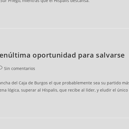
aSur Priego, mientras que el Híspalis descansa.
penúltima oportunidad para salvarse
Sin comentarios
cancha del Caja de Burgos el que probablemente sea su partido má
a lógica, superar al Híspalis, que recibe al líder, y eludir el úni