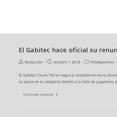
sábado, 08 ago, 2026
AD CEUTA
FÚTBOL
FÚTBOL SALA
BALO
El Gabitec hace oficial su renu
Redacción
octubre 1, 2014
Polideportivo
El Gabitec Ceuta TM no seguirá compitiendo en la Divis
su plaza en la categoría debido a la falta de jugadores 
Continuar Leyendo