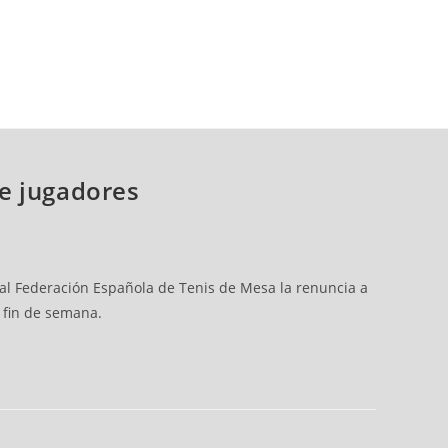
de jugadores
eal Federación Española de Tenis de Mesa la renuncia a
e fin de semana.