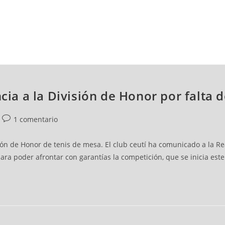
NCESTO
BALONMANO
WATERPOLO
POLIDEPORTIVO
ncia a la División de Honor por falta 
1 comentario
ión de Honor de tenis de mesa. El club ceutí ha comunicado a la R
para poder afrontar con garantías la competición, que se inicia est