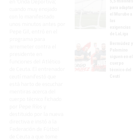
en 'Onda Deportiva',
5,5 millones
para adaptar
cuando muy enojado
el Murube a
con lo manifestado
las
unos minutos antes por
exigencias
Pepe Gil, entró en el
de LaLiga
programa para
Bermúdez y
arremeter contra el
Palomino
presidente en
siguen en el
funciones del Atlético
cuerpo
de Ceuta. El entrenador
técnico del
ceutí manifestó que
Ceutí
está harto de escuchar
mentiras acerca del
cuerpo técnico fichado
por Pepe Ríos y
destituido por la nueva
directiva e instó a la
Federación de Fútbol
de Ceuta a que tome