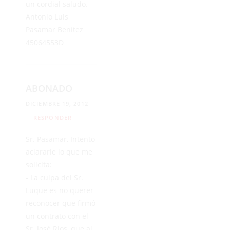
un cordial saludo.
Antonio Luis
Pasamar Benítez
45064553D
ABONADO
DICIEMBRE 19, 2012
RESPONDER
Sr. Pasamar, Intento
aclararle lo que me
solicita:
- La culpa del Sr.
Luque es no querer
reconocer que firmó
un contrato con el
Sr. José Rios, que al