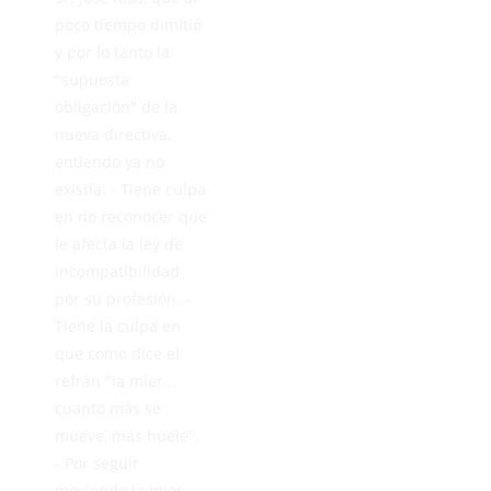
poco tiempo dimitió
y por lo tanto la
"supuesta
obligación" de la
nueva directiva,
entiendo ya no
existía. - Tiene culpa
en no reconocer que
le afecta la ley de
incompatibilidad
por su profesión. -
Tiene la culpa en
que como dice el
refrán "la mier...
cuanto más se
mueve, más huele".
- Por seguir
moviendo la mier...