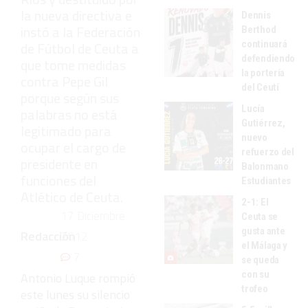
la nueva directiva e
Dennis
instó a la Federación
Berthod
continuará
de Fútbol de Ceuta a
defendiendo
que tome medidas
la portería
contra Pepe Gil
del Ceutí
porque según sus
Lucía
palabras no está
Gutiérrez,
legitimado para
nuevo
ocupar el cargo de
refuerzo del
presidente en
Balonmano
funciones del
Estudiantes
Atlético de Ceuta.
2-1: El
17 Diciembre
Ceuta se
gusta ante
Redacción
2012
el Málaga y
7
se queda
con su
Antonio Luque rompió
trofeo
este lunes su silencio