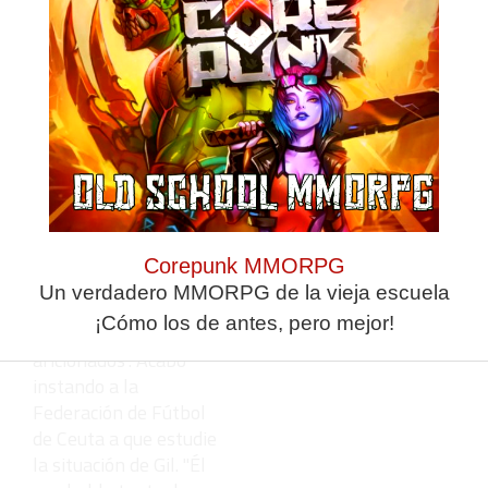
gente sólo escucha
mentiras cuando a
nosotros nos han
tirado a la basura. El
comité jurisdiccional de
la Federación Española
de Fútbol emitió un
fallo con el que no
estamos de acuerdo, la
Española quiere
Corepunk MMORPG
conocer las condiciones
Un verdadero MMORPG de la vieja escuela
de nuestro contrato
¡Cómo los de antes, pero mejor!
como entrenadores
aficionados". Acabó
instando a la
Federación de Fútbol
de Ceuta a que estudie
la situación de Gil. "Él