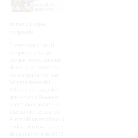
verdadero
MMORPG
de la vieja
escuela
Antonio Luque,
¡Cómo los
indignado
de antes,
pero mejor!
El entrenador ceutí
rompió su silencio
porque "estoy cansado
de escuchar mentiras"
para argumentar que
"el presidente del
Atlético de Ceuta dice
que Antonio Pasamar
puede incorporarse al
cuerpo técnico cuando
él mandó un escrito a la
Federación con fecha 7
de septiembre de 2012