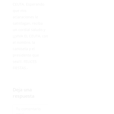
CEUTA. Esperando
que mis
aclaraciones le
satisfagan, reciba
un cordial saludo y
¡¡¡VIVA EL CEUTA, con
el nombre, la
camiseta y el
presidente que
sea!!!. FELICES
FIESTAS.-
Deja una
respuesta