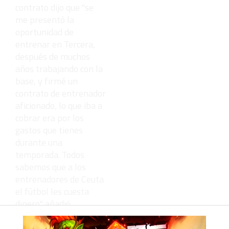
contrato dijo que "se
me presentó la
oportunidad de
entrenar en Tercera,
después de muchos
años trabajando con la
base, y firmé un
contrato de entrenador
aficionado, lo que iba a
cobrar era por los
gastos que tienes
durante una
temporada. Todos
sabemos que a los
entrenadores de Ceuta
el fútbol les cuesta
dinero". añadió.
Luque insistió que "la