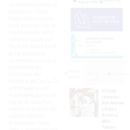
rompió este lunes su
silencio en 'Onda
Deportiva', cuando
muy enojado con lo
manifestado unos
minutos antes por
Pepe Gil, entró en el
programa para
arremeter contra el
presidente en
Lo
Últimas
funciones del
más
Fotogalerías
noticias
Atlético de Ceuta. El
visto
entrenador ceutí
El Ceutí
manifestó que está
renueva a
harto de escuchar
Álex Moñino
mentiras acerca del
y ficha a
cuerpo técnico
Rumbo y
fichado por Pepe
Marc
Tablero
Ríos y destituido por