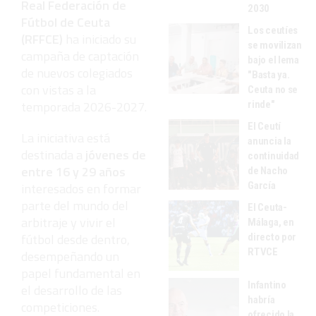
Real Federación de
2030
Fútbol de Ceuta
Los ceutíes
(RFFCE)
ha iniciado su
se movilizan
campaña de captación
bajo el lema
de nuevos colegiados
"Basta ya.
con vistas a la
Ceuta no se
temporada 2026-2027.
rinde"
El Ceutí
La iniciativa está
anuncia la
destinada a
jóvenes de
continuidad
entre 16 y 29 años
de Nacho
García
interesados en formar
parte del mundo del
El Ceuta-
arbitraje y vivir el
Málaga, en
fútbol desde dentro,
directo por
RTVCE
desempeñando un
papel fundamental en
Infantino
el desarrollo de las
habría
competiciones.
ofrecido la