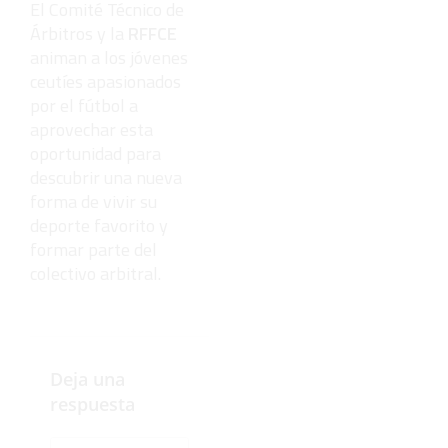
El Comité Técnico de
¡Cómo los
Árbitros y la
RFFCE
de antes,
pero mejor!
animan a los jóvenes
ceutíes apasionados
por el fútbol a
aprovechar esta
oportunidad para
descubrir una nueva
forma de vivir su
deporte favorito y
formar parte del
colectivo arbitral.
Deja una
respuesta