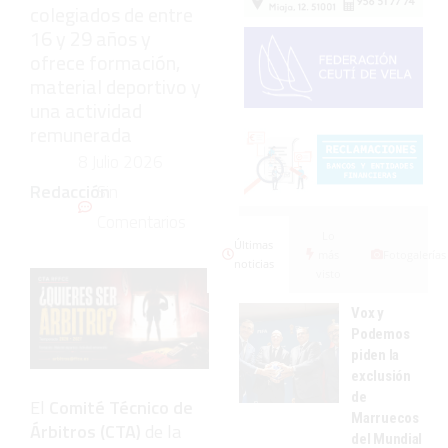
colegiados de entre
16 y 29 años y
ofrece formación,
material deportivo y
una actividad
remunerada
8 Julio 2026
Redacción
Sin
Comentarios
Lo
Últimas
más
Fotogalerías
noticias
visto
Vox y
Podemos
piden la
exclusión
de
El
Comité Técnico de
Marruecos
Árbitros (CTA)
de la
del Mundial