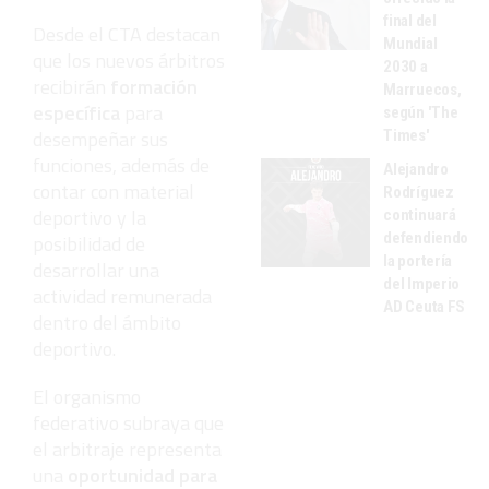
final del
Desde el CTA destacan
Mundial
que los nuevos árbitros
2030 a
recibirán
formación
Marruecos,
específica
para
según 'The
desempeñar sus
Times'
funciones, además de
Alejandro
contar con material
Rodríguez
deportivo y la
continuará
defendiendo
posibilidad de
la portería
desarrollar una
del Imperio
actividad remunerada
AD Ceuta FS
dentro del ámbito
deportivo.
El organismo
federativo subraya que
el arbitraje representa
una
oportunidad para