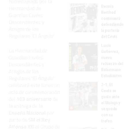
homenajeado por la
Dennis
Hermandad de
Berthod
Guardias Civiles
continuará
Descendientes y
defendiendo
Amigos de los
la portería
Regulares 'El Ángulo'
del Ceutí
Lucía
La Hermandad de
Gutiérrez,
Guardias Civiles
nuevo
Descendientes y
refuerzo del
Balonmano
Amigos de los
Estudiantes
Regulares 'El Ángulo'
celebrará este lunes un
2-1: El
Ceuta se
acto de conmemoración
gusta ante
del
103 aniversario
de
el Málaga y
la entrega de la
se queda
Enseña Nacional
por
con su
parte de
SM el Rey
trofeo
Alfonso XIII
al Grupo de