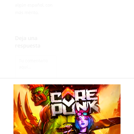
algún español, con
más mérito.
Deja una
respuesta