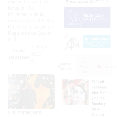
conmemorará este
lunes el 103
aniversario de la
entrega de la Enseña
Nacional al Grupo de
Regulares de Ceuta
nº 3
24 Mayo
Ceuta
2026
Deportiva
1
Lo
Últimas
más
Fotogalerías
noticias
visto
El Ceutí
renueva a
Álex Moñino
y ficha a
Rumbo y
Marc
Vilal Ahmed será
Tablero