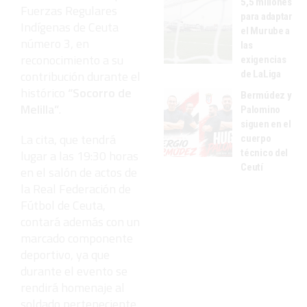
5,5 millones
Fuerzas Regulares
para adaptar
Indígenas de Ceuta
el Murube a
número 3, en
las
reconocimiento a su
exigencias
contribución durante el
de LaLiga
histórico
“Socorro de
Bermúdez y
Melilla”
.
Palomino
siguen en el
La cita, que tendrá
cuerpo
técnico del
lugar a las 19:30 horas
Ceutí
en el salón de actos de
la Real Federación de
Fútbol de Ceuta,
contará además con un
marcado componente
deportivo, ya que
durante el evento se
rendirá homenaje al
soldado perteneciente