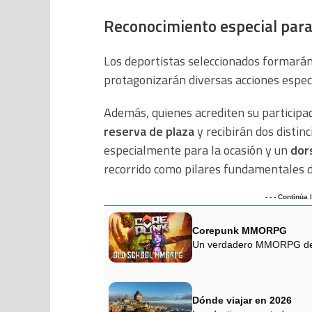
Reconocimiento especial para 
Los deportistas seleccionados formarán
protagonizarán diversas acciones especi
Además, quienes acrediten su participac
reserva de plaza
y recibirán dos distin
especialmente para la ocasión y un
dor
recorrido como pilares fundamentales d
- - - Continúa
Corepunk MMORPG
Un verdadero MMORPG de la
Dónde viajar en 2026