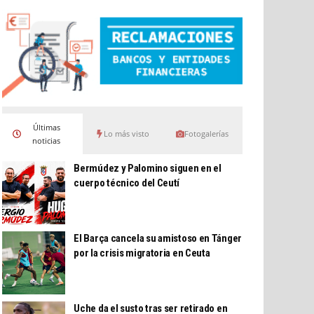
Últimas
Lo más visto
Fotogalerías
noticias
Bermúdez y Palomino siguen en el
cuerpo técnico del Ceutí
El Barça cancela su amistoso en Tánger
por la crisis migratoria en Ceuta
Uche da el susto tras ser retirado en