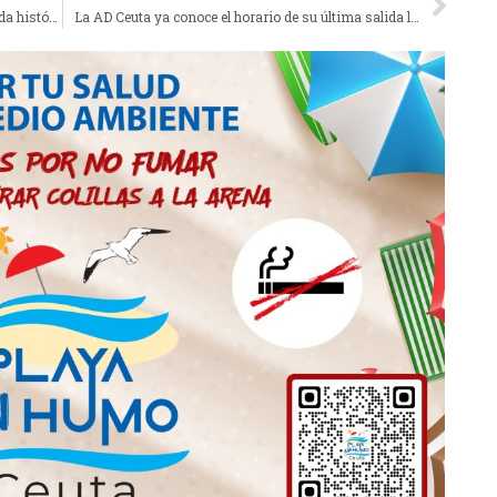
Los infantiles de Bulldogs cierran una temporada histórica pese a caer en el 'play off'
La AD Ceuta ya conoce el horario de su última salida liguera a Andorra