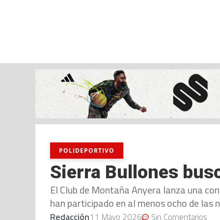
viernes, 07 ago, 2026
AD CEUTA
FÚTBOL
FÚTBOL SALA
BALO
POLIDEPORTIVO
Sierra Bullones bus
El Club de Montaña Anyera lanza una con
han participado en al menos ocho de las 
Redacción
11 Mayo 2026
Sin Comentarios