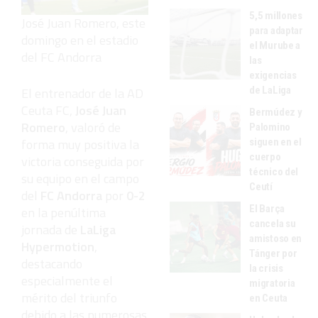
5,5 millones
José Juan Romero, este
para adaptar
domingo en el estadio
el Murube a
del FC Andorra
las
exigencias
El entrenador de la AD
de LaLiga
Ceuta FC,
José Juan
Bermúdez y
Romero
, valoró de
Palomino
forma muy positiva la
siguen en el
cuerpo
victoria conseguida por
técnico del
su equipo en el campo
Ceutí
del
FC Andorra
por
0-2
El Barça
en la penúltima
cancela su
jornada de
LaLiga
amistoso en
Hypermotion
,
Tánger por
destacando
la crisis
especialmente el
migratoria
mérito del triunfo
en Ceuta
debido a las numerosas