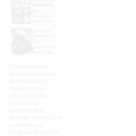
MMORPG
Un
verdadero
MMORPG
de la vieja
¿El tuyo
escuela
está en la
¡Cómo los
lista?
Top
de antes,
pasaportes
pero mejor!
que te dejan
viajar sin
visado
El técnico caballa
también respondió a
las protestas del
Andorra por la
actuación arbitral,
mostrándose
contundente al
defender las decisiones
tomadas por el
colegiado. “Para mí es