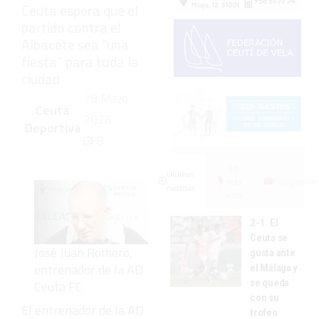
Ceuta espera que el
partido contra el
Albacete sea “una
fiesta” para toda la
ciudad
29 Mayo
Ceuta
2026
Deportiva
8
Lo
Últimas
más
Fotogalerías
noticias
visto
2-1: El
Ceuta se
José Juan Romero,
gusta ante
entrenador de la AD
el Málaga y
se queda
Ceuta FC
con su
El entrenador de la AD
trofeo