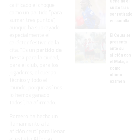
Uche da el
calificado el choque
susto tras
como un partido “para
ser retirado
sumar tres puntos”,
en camilla
aunque ha subrayado
especialmente el
El Ceuta se
carácter festivo de la
presenta
ante su
cita. “Es un
partido de
afición con
fiesta
para la ciudad,
el Málaga
para el club, para los
como
jugadores, el cuerpo
último
técnico y todo el
examen
mundo, porque así nos
lo hemos ganado
todos”, ha afirmado.
Romero ha hecho un
llamamiento a la
afición ceutí para llenar
el estadio Alfonso