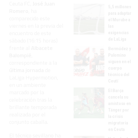
Ceuta FC,
José Juan
5,5 millones
Romero
, ha
para adaptar
comparecido este
el Murube a
viernes en la previa del
las
encuentro de este
exigencias
de LaLiga
sábado (16:15 horas)
frente al
Albacete
Bermúdez y
Balompié
,
Palomino
correspondiente a la
siguen en el
cuerpo
última jornada
de
técnico del
LaLiga Hypermotion,
Ceutí
en un ambiente
El Barça
marcado por la
cancela su
celebración tras la
amistoso en
brillante temporada
Tánger por
realizada por el
la crisis
conjunto caballa.
migratoria
en Ceuta
El técnico sevillano ha