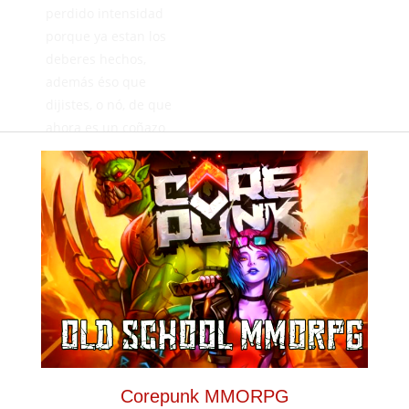
perdido intensidad
porque ya estan los
deberes hechos,
además éso que
dijistes, o nó, de que
ahora es un coñazo
ir a Gerena, pues lo
mismo el aficionado,
estamos ya en otro
sitio. Todos iguales,
pisha.
Juanca
MAYO 29,
2026
RESPONDER
Pues será
Corepunk MMORPG