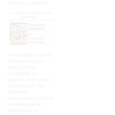
Murube”, ha añadido.
- - - Continúa leyendo después de
la publicidad - - -
Corepunk
MMORPG
Un
verdadero
MMORPG
de la vieja
escuela
El entrenador también
¡Cómo los
reflexionó sobre la
de antes,
pero mejor!
dureza de una
competición tan
exigente como LaLiga
Hypermotion. “Son
diez meses
comprimidos al máximo
y
el desgaste es
bestial
para los