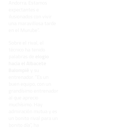
Andorra. Estamos
expectantes e
ilusionados con vivir
una maravillosa tarde
en el Murube”.
Sobre el rival, el
técnico ha tenido
palabras de
elogio
hacia el Albacete
Balompié
y su
entrenador. “Es un
buen equipo, con un
grandísimo entrenador
al que aprecio
muchísimo. Hay
admiración mutua y es
un bonito rival para un
bonito día”, ha