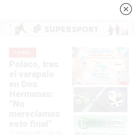
FÚTBOL
Polaco, tras
el varapalo
en Dos
Hermanas:
“No
merecíamos
este final”
El técnico del filial de