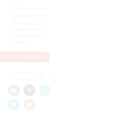
Guarda mi nombre,
correo electrónico y
web en este
navegador para la
próxima vez que
comente.
ANTERIOR
SIGUIENTE
El cartagenero Ojaos Valera, árbitro del Andorra-Ceuta
Emilio Fajardo: “Ha sido una bendita locura”