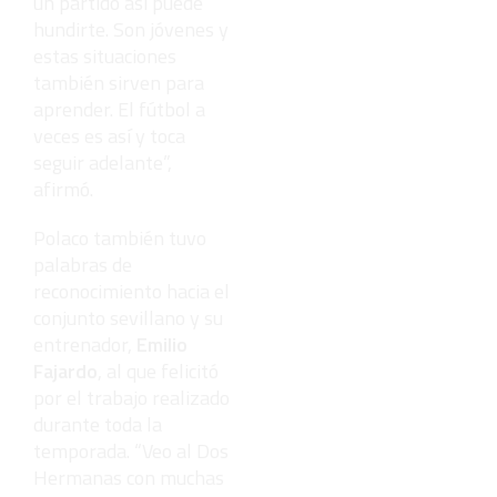
un partido así puede
hundirte. Son jóvenes y
estas situaciones
también sirven para
aprender. El fútbol a
veces es así y toca
seguir adelante”,
afirmó.
Polaco también tuvo
palabras de
reconocimiento hacia el
conjunto sevillano y su
entrenador,
Emilio
Fajardo
, al que felicitó
por el trabajo realizado
durante toda la
temporada. “Veo al Dos
Hermanas con muchas