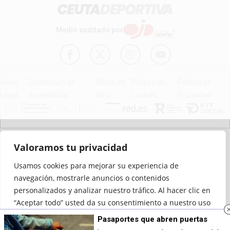
Medio auditado por
Aviso
Declaración de
Mapa del
Política de
Política de
Legal
Accesibilidad
Sitio
Cookies
Privacidad
© 2012 - 2026 Ceuta Deportiva - Diario Digital Deportivo
Valoramos tu privacidad
Usamos cookies para mejorar su experiencia de
navegación, mostrarle anuncios o contenidos
personalizados y analizar nuestro tráfico. Al hacer clic en
“Aceptar todo” usted da su consentimiento a nuestro uso
de las cookies.
Pasaportes que abren puertas