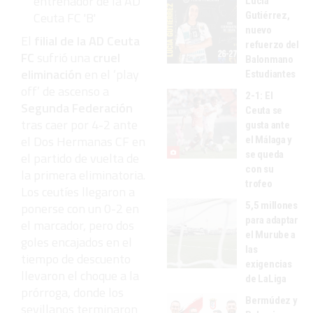
entrenador de la AD
Lucía
Ceuta FC 'B'
Gutiérrez,
nuevo
El
filial de la AD Ceuta
refuerzo del
FC
sufrió una
cruel
Balonmano
eliminación
en el ‘play
Estudiantes
off’ de ascenso a
2-1: El
Segunda Federación
Ceuta se
tras caer por 4-2 ante
gusta ante
el Dos Hermanas CF en
el Málaga y
se queda
el partido de vuelta de
con su
la primera eliminatoria.
trofeo
Los ceutíes llegaron a
5,5 millones
ponerse con un 0-2 en
para adaptar
el marcador, pero dos
el Murube a
goles encajados en el
las
tiempo de descuento
exigencias
llevaron el choque a la
de LaLiga
prórroga, donde los
Bermúdez y
sevillanos terminaron