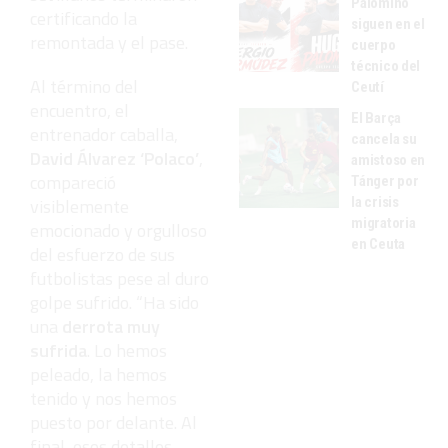
Palomino
certificando la
siguen en el
remontada y el pase.
cuerpo
técnico del
Al término del
Ceutí
encuentro, el
El Barça
entrenador caballa,
cancela su
David Álvarez ‘Polaco’
,
amistoso en
compareció
Tánger por
la crisis
visiblemente
migratoria
emocionado y orgulloso
en Ceuta
del esfuerzo de sus
futbolistas pese al duro
golpe sufrido. “Ha sido
una
derrota muy
sufrida
. Lo hemos
peleado, la hemos
tenido y nos hemos
puesto por delante. Al
final, esos detalles