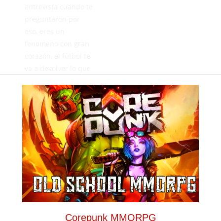
entrevista cuando te
preguntaron por
eso, eres un
fenomeno con gran
corazón, el fútbol te
va a devolver lo que
te quitó.
Carlos
MAYO 25,
2026
RESPONDER
Es que si no se lleva
a tres del filial no
completa la lista. El
filial está para eso.
Corepunk MMORPG