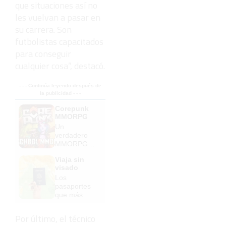
que situaciones así no
les vuelvan a pasar en
su carrera. Son
futbolistas capacitados
para conseguir
cualquier cosa”, destacó.
- - - Continúa leyendo después de
la publicidad - - -
Corepunk
MMORPG
Un
verdadero
MMORPG
de la vieja
Viaja sin
escuela
visado
¡Cómo los
Los
de antes,
pasaportes
pero mejor!
que más
puertas
abren ¿está
Por último, el técnico
el tuyo?