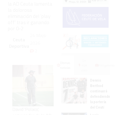
la AD Ceuta lamenta
la dolorosa
eliminación del 'play
off' tras ir ganando
por 0-2
24 Mayo
Ceuta
2026
Deportiva
2
Lo
Últimas
más
Fotogalerías
noticias
visto
Dennis
Berthod
continuará
defendiendo
la portería
del Ceutí
David 'Polaco',