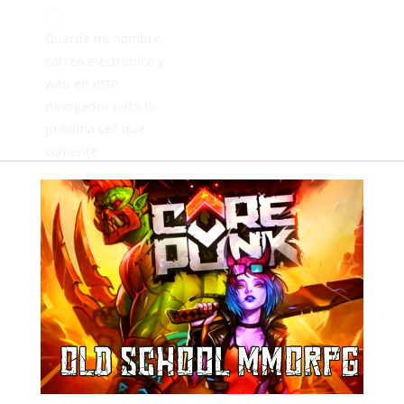
Guarda mi nombre,
correo electrónico y
web en este
navegador para la
próxima vez que
comente.
ANTERIOR
SIGUIENTE
El Dos Hermanas quiere convertir el ‘Miguel Román’ en una “olla a presión” ante el Ceuta B
Éxito de participación en el II Campeonato Intercentros de Ajedrez Escolar