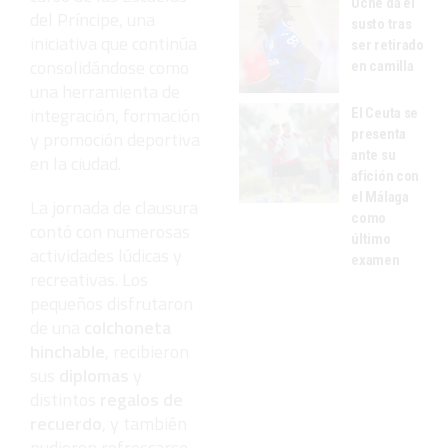
Uche da el
del Príncipe, una
susto tras
iniciativa que continúa
ser retirado
consolidándose como
en camilla
una herramienta de
integración, formación
El Ceuta se
presenta
y promoción deportiva
ante su
en la ciudad.
afición con
el Málaga
La jornada de clausura
como
contó con numerosas
último
actividades lúdicas y
examen
recreativas. Los
pequeños disfrutaron
de una
colchoneta
hinchable
, recibieron
sus
diplomas
y
distintos
regalos de
recuerdo
, y también
pudieron refrescarse