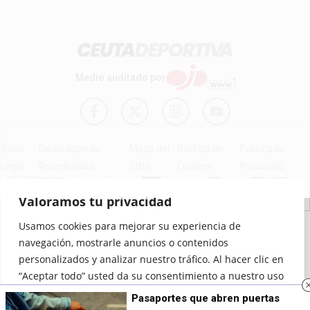
Medio auditado por
Aviso
Declaración de
Mapa del
Política de
Política de
Legal
Accesibilidad
Sitio
Cookies
Privacidad
Valoramos tu privacidad
© 2012 - 2026 Ceuta Deportiva - Diario Digital Deportivo
Usamos cookies para mejorar su experiencia de
navegación, mostrarle anuncios o contenidos
personalizados y analizar nuestro tráfico. Al hacer clic en
“Aceptar todo” usted da su consentimiento a nuestro uso
de las cookies.
Pasaportes que abren puertas