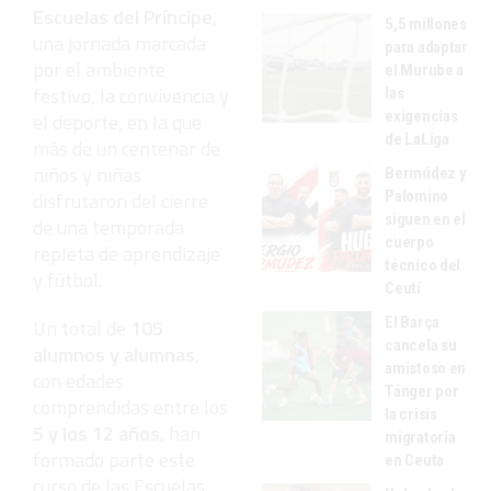
Escuelas del Príncipe
,
5,5 millones
una jornada marcada
para adaptar
por el ambiente
el Murube a
festivo, la convivencia y
las
exigencias
el deporte, en la que
de LaLiga
más de un centenar de
niños y niñas
Bermúdez y
Palomino
disfrutaron del cierre
siguen en el
de una temporada
cuerpo
repleta de aprendizaje
técnico del
y fútbol.
Ceutí
El Barça
Un total de
105
cancela su
alumnos y alumnas
,
amistoso en
con edades
Tánger por
comprendidas entre los
la crisis
5 y los 12 años
, han
migratoria
formado parte este
en Ceuta
curso de las Escuelas