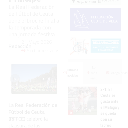
La Real Federación
de Fútbol de Ceuta
pone el broche final a
la temporada con
una jornada festiva
21 Mayo 2026
Redacción
Sin Comentarios
Lo
Últimas
más
Fotogalerías
‹
›
noticias
visto
2-1: El
Ceuta se
gusta ante
La
Real Federación de
el Málaga y
Fútbol de Ceuta
se queda
(RFFCE)
celebró la
con su
clausura de las
trofeo