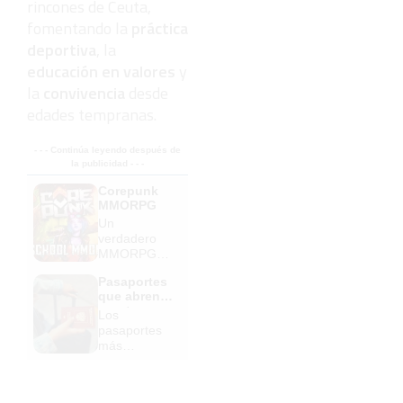
rincones de Ceuta,
fomentando la
práctica
deportiva
, la
educación en valores
y
la
convivencia
desde
edades tempranas.
- - - Continúa leyendo después de
la publicidad - - -
Corepunk
MMORPG
Un
verdadero
MMORPG
de la vieja
Pasaportes
escuela
que abren
¡Cómo los
puertas
Los
de antes,
pasaportes
pero mejor!
más
poderosos
del mundo,
¿está el