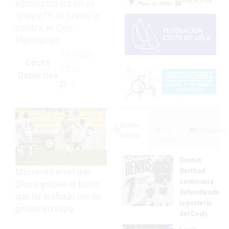
eliminatorias en el
'play off', la primera
contra el Dos
Hermanas
10 Mayo
Ceuta
2026
Deportiva
1
Lo
Últimas
más
Fotogalerías
noticias
visto
Dennis
Momento en el que
Berthod
continuará
Okoro golpea el balón
defendiendo
que ha acabado con su
la portería
golazo en Lepe
del Ceutí