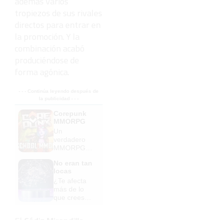
además varios
tropiezos de sus rivales
directos para entrar en
la promoción. Y la
combinación acabó
produciéndose de
forma agónica.
- - - Continúa leyendo después de
la publicidad - - -
Corepunk
MMORPG
Un
verdadero
MMORPG
de la vieja
No eran tan
escuela
locas
¡Cómo los
¿Te afecta
de antes,
más de lo
pero mejor!
que crees?
Mira esto