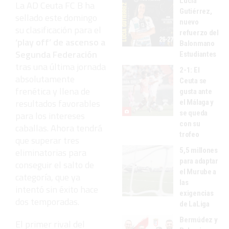
Lucía
La AD Ceuta FC B ha
Gutiérrez,
sellado este domingo
nuevo
su clasificación para el
refuerzo del
‘play off’ de ascenso a
Balonmano
Segunda Federación
Estudiantes
tras una última jornada
2-1: El
absolutamente
Ceuta se
frenética y llena de
gusta ante
resultados favorables
el Málaga y
se queda
para los intereses
con su
caballas. Ahora tendrá
trofeo
que superar tres
5,5 millones
eliminatorias para
para adaptar
conseguir el salto de
el Murube a
categoría, que ya
las
intentó sin éxito hace
exigencias
dos temporadas.
de LaLiga
Bermúdez y
El primer rival del