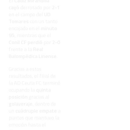
El
Cádiz Mirandilla
cayó
derrotado por
2-1
en el campo del
UD
Tomares
con un tanto
encajado en el
minuto
95
, mientras que el
Conil CF perdió
por
2-0
frente a la
Real
Balompédica Linense
.
Gracias a estos
resultados, el filial de
la AD Ceuta FC terminó
ocupando la
quinta
posición
gracias al
golaveraje
, dentro de
un
cuádruple empate
a
puntos que mantuvo la
emoción hasta el