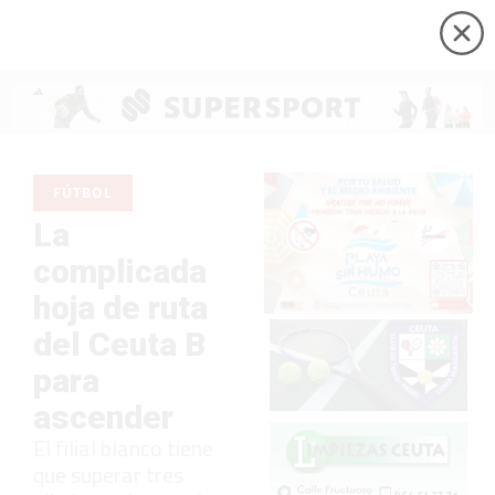
FÚTBOL
La
complicada
hoja de ruta
del Ceuta B
para
ascender
El filial blanco tiene
que superar tres