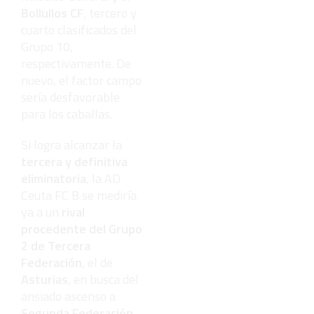
Bollullos CF
, tercero y
cuarto clasificados del
Grupo 10,
respectivamente. De
nuevo, el factor campo
sería desfavorable
para los caballas.
Si logra alcanzar la
tercera y definitiva
eliminatoria
, la AD
Ceuta FC B se mediría
ya a un
rival
procedente del Grupo
2 de Tercera
Federación
, el de
Asturias
, en busca del
ansiado ascenso a
Segunda Federación
,