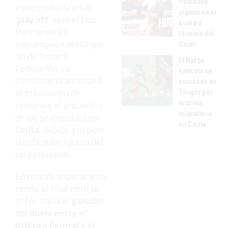
Palomino
equipo caballa en el
siguen en el
‘play off’
será el Dos
cuerpo
Hermanas CF,
técnico del
subcampeón del Grupo
Ceutí
10 de Tercera
El Barça
Federación. La
cancela su
eliminatoria arrancará
amistoso en
el próximo fin de
Tánger por
la crisis
semana y el encuentro
migratoria
de ida se disputará en
en Ceuta
Ceuta
, debido a la peor
clasificación liguera del
conjunto ceutí.
En caso de superar esta
ronda, el filial ceutí se
enfrentaría al
ganador
del duelo entre el
Atlético Central y el