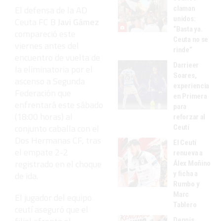
El defensa de la AD
claman
unidos:
Ceuta FC B
Javi Gámez
“Basta ya.
compareció este
Ceuta no se
viernes antes del
rinde”
encuentro de vuelta de
Darrieer
la eliminatoria por el
Soares,
ascenso a Segunda
experiencia
Federación que
en Primera
enfrentará este sábado
para
(18:00 horas) al
reforzar al
conjunto caballa con el
Ceutí
Dos Hermanas CF, tras
El Ceutí
el empate 2-2
renueva a
registrado en el choque
Álex Moñino
y ficha a
de ida.
Rumbo y
Marc
El jugador del equipo
Tablero
ceutí aseguró que el
Dennis