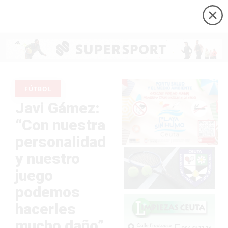
FÚTBOL
Javi Gámez:
“Con nuestra
personalidad
y nuestro
juego
podemos
hacerles
mucho daño”