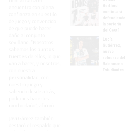
filial afronta el
Berthod
encuentro con plena
continuará
confianza en su estilo
defendiendo
de juego y convencido
la portería
de que puede hacer
del Ceutí
daño al conjunto
Lucía
sevillano. “Nosotros
Gutiérrez,
sabemos los
puntos
nuevo
fuertes
de ellos, lo que
refuerzo del
van a hacer, y nosotros,
Balonmano
con nuestra
Estudiantes
personalidad
, con
nuestro juego y
saliendo desde atrás,
podemos hacerles
mucho daño”, afirmó.
Javi Gámez también
destacó el respaldo que