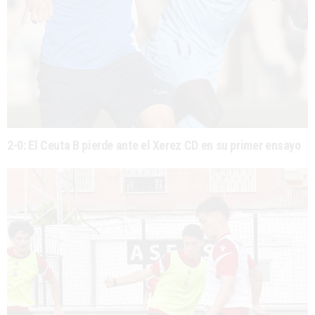
2-0: El Ceuta B pierde ante el Xerez CD en su primer ensayo