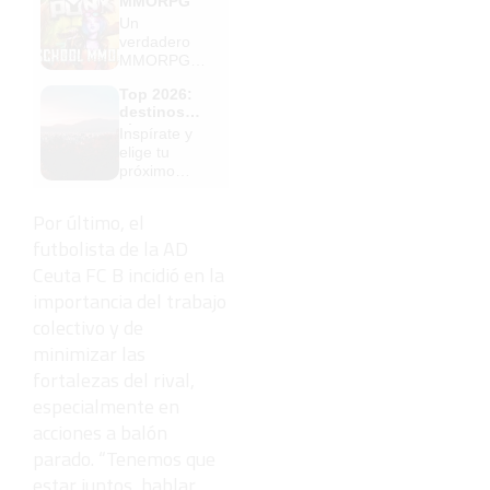
MMORPG
Un
verdadero
MMORPG
de la vieja
Top 2026:
escuela
destinos
¡Cómo los
clave
Inspírate y
de antes,
elige tu
pero mejor!
próximo
destino para
2026
Por último, el
futbolista de la AD
Ceuta FC B incidió en la
importancia del trabajo
colectivo y de
minimizar las
fortalezas del rival,
especialmente en
acciones a balón
parado. “Tenemos que
estar juntos, hablar