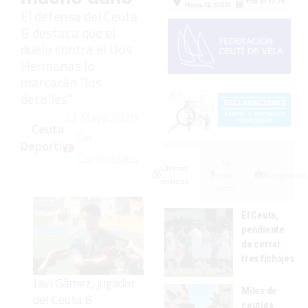
El defensa del Ceuta
B destaca que el
duelo contra el Dos
Hermanas lo
marcarán "los
detalles"
22 Mayo 2026
Ceuta
Sin
Deportiva
Comentarios
Lo
Últimas
más
Fotogalerías
noticias
visto
El Ceuta,
pendiente
de cerrar
tres fichajes
Javi Gámez, jugador
Miles de
del Ceuta B
ceutíes