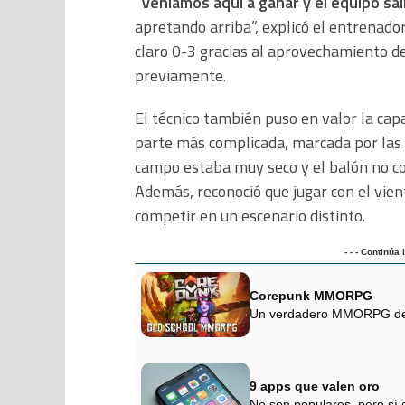
“
Veníamos aquí a ganar y el equipo sa
apretando arriba”, explicó el entrenado
claro 0-3 gracias al aprovechamiento de
previamente.
El técnico también puso en valor la cap
parte más complicada, marcada por las c
campo estaba muy seco y el balón no cor
Además, reconoció que jugar con el vient
competir en un escenario distinto.
- - - Continúa
Corepunk MMORPG
Un verdadero MMORPG de la
9 apps que valen oro
No son populares, pero sí 