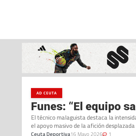
jueves, 06 ago, 2026
AD CEUTA
FÚTBOL
FÚTBOL SALA
BALO
AD CEUTA
Funes: “El equipo s
El técnico malaguista destaca la intensid
el apoyo masivo de la afición desplazada
Ceuta Deportiva
16 Mayo 2026
1