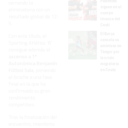
Palomino
cerrando la
siguen en el
eliminatoria con un
cuerpo
resultado global de 12-
técnico del
5.
Ceutí
El Barça
Con este título, el
cancela su
Sporting Atlético ‘B’
amistoso en
consigue además el
Tánger por
ascenso a 1ª
la crisis
Autonómica Benjamín
migratoria
Fútbol Sala
, poniendo
en Ceuta
el broche a una fase
final en la que ha
confirmado su gran
rendimiento
competitivo.
Tras la finalización del
encuentro, miembros