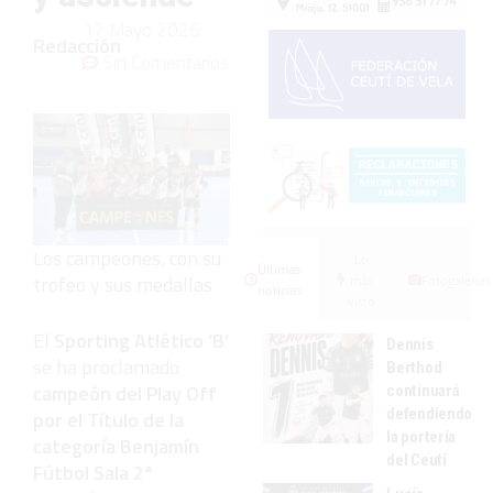
17 Mayo 2026
Redacción
Sin Comentarios
Los campeones, con su
Lo
Últimas
trofeo y sus medallas
más
Fotogalerías
noticias
visto
El
Sporting Atlético ‘B’
Dennis
se ha proclamado
Berthod
campeón del Play Off
continuará
defendiendo
por el Título de la
la portería
categoría Benjamín
del Ceutí
Fútbol Sala 2ª