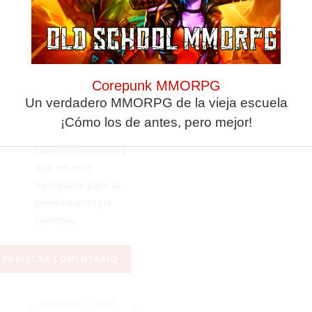
Corepunk MMORPG
Un verdadero MMORPG de la vieja escuela
¡Cómo los de antes, pero mejor!
Guarda mi nombre,
correo electrónico y
web en este
navegador para la
próxima vez que
comente.
ANTERIOR
SIGUIENTE