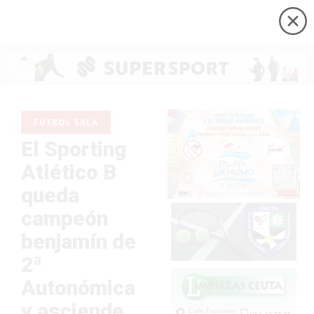
FÚTBOL SALA
El Sporting
Atlético B
queda
campeón
benjamín de
2ª
Autonómica
y asciende