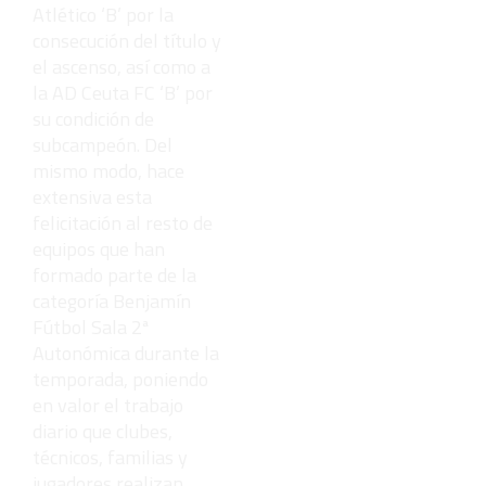
Atlético ‘B’ por la
consecución del título y
el ascenso, así como a
la AD Ceuta FC ‘B’ por
su condición de
subcampeón. Del
mismo modo, hace
extensiva esta
felicitación al resto de
equipos que han
formado parte de la
categoría Benjamín
Fútbol Sala 2ª
Autonómica durante la
temporada, poniendo
en valor el trabajo
diario que clubes,
técnicos, familias y
jugadores realizan