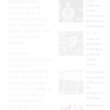
Autonómica
tras
Lucía
Gutiérrez,
imponerse a la
AD
nuevo
Ceuta FC ‘B’
en el
refuerzo del
partido de vuelta de la
Balonmano
final, disputado este
Estudiantes
domingo en el Pabellón
2-1: El
La Libertad ‘Ilias
Ceuta se
Buyema’.
gusta ante
el Málaga y
El conjunto
se queda
sportinguista llegaba a
con su
este segundo
trofeo
encuentro con ventaja
5,5 millones
tras el resultado de la
para adaptar
ida
, en la que venció
el Murube a
por
2-5
. En la
vuelta
, el
las
exigencias
Sporting Atlético ‘B’
de LaLiga
volvió a imponerse,
esta vez por
7-3
,
Bermúdez y