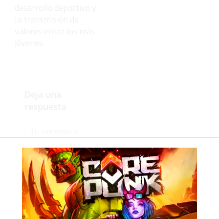
desarrollo deportivo y
la transmisión de
valores entre los más
jóvenes.
Deja una
respuesta