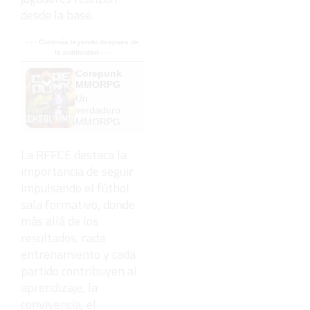
desde la base.
- - - Continúa leyendo después de
la publicidad - - -
Corepunk
MMORPG
Un
verdadero
MMORPG
de la vieja
escuela
La RFFCE destaca la
¡Cómo los
importancia de seguir
de antes,
pero mejor!
impulsando el fútbol
sala formativo, donde
más allá de los
resultados, cada
entrenamiento y cada
partido contribuyen al
aprendizaje, la
convivencia, el