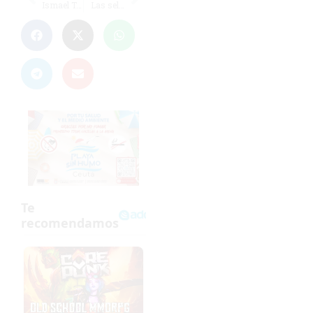
Ismael Taieb y Elena López triunfan en la Vuelta al Hacho
Las selecciones de Ceuta cierran en los penaltis el CESA Sub-12