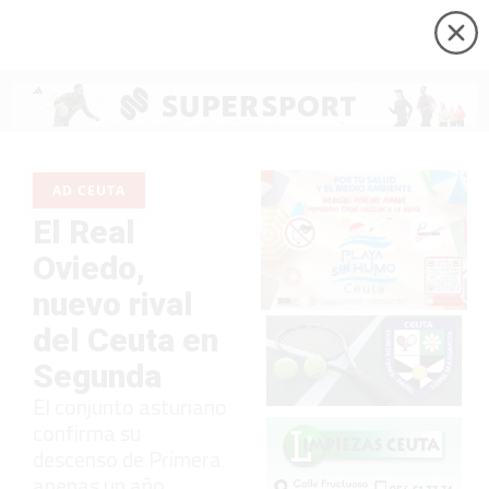
AD CEUTA
El Real
Oviedo,
nuevo rival
del Ceuta en
Segunda
El conjunto asturiano
confirma su
descenso de Primera
apenas un año