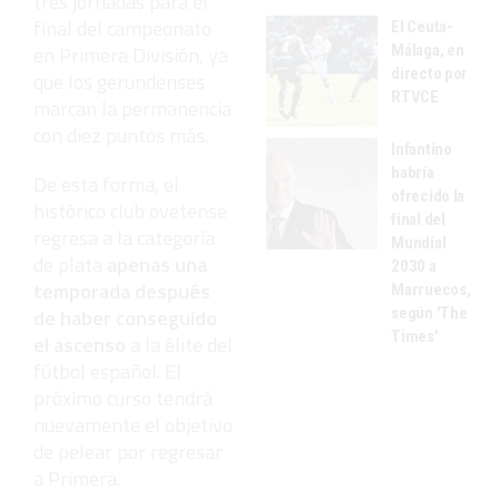
tres jornadas para el
final del campeonato
El Ceuta-
Málaga, en
en Primera División, ya
directo por
que los gerundenses
RTVCE
marcan la permanencia
con diez puntos más.
Infantino
habría
De esta forma, el
ofrecido la
histórico club ovetense
final del
regresa a la categoría
Mundial
de plata
apenas una
2030 a
temporada después
Marruecos,
según 'The
de haber conseguido
Times'
el ascenso
a la élite del
fútbol español. El
próximo curso tendrá
nuevamente el objetivo
de pelear por regresar
a Primera.