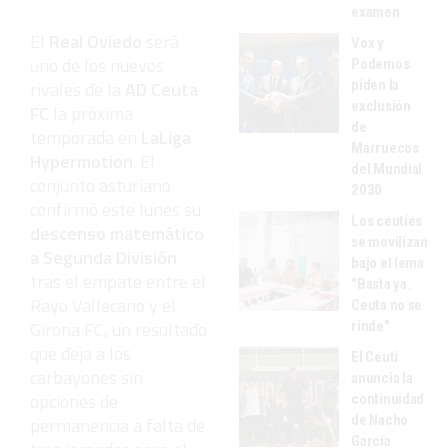
examen
El
Real Oviedo
será
Vox y
uno de los nuevos
Podemos
piden la
rivales de la
AD Ceuta
exclusión
FC
la próxima
de
temporada en
LaLiga
Marruecos
Hypermotion
. El
del Mundial
conjunto asturiano
2030
confirmó este lunes su
Los ceutíes
descenso matemático
se movilizan
a Segunda División
bajo el lema
tras el empate entre el
"Basta ya.
Rayo Vallecano y el
Ceuta no se
Girona FC, un resultado
rinde"
que deja a los
El Ceutí
carbayones sin
anuncia la
opciones de
continuidad
de Nacho
permanencia a falta de
García