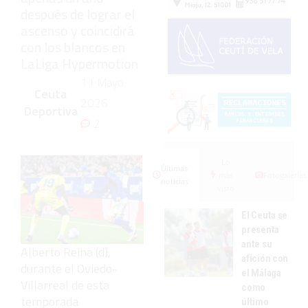
después de lograr el
ascenso y coincidirá
con los blancos en
LaLiga Hypermotion
11 Mayo
Ceuta
2026
Deportiva
2
Lo
Últimas
más
Fotogalerías
noticias
visto
El Ceuta se
presenta
ante su
Alberto Reina (d),
afición con
durante el Oviedo-
el Málaga
Villarreal de esta
como
temporada
último