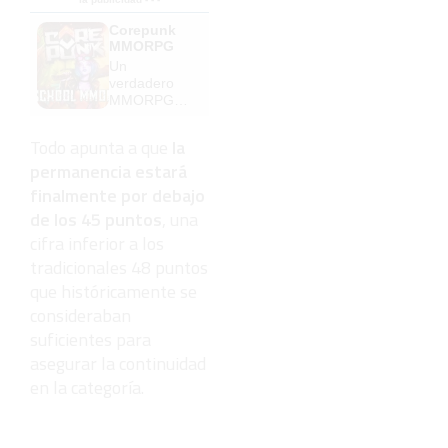
Corepunk
MMORPG
Un
verdadero
MMORPG
de la vieja
escuela
Todo apunta a que
la
¡Cómo los
permanencia estará
de antes,
pero mejor!
finalmente por debajo
de los
45 puntos
, una
cifra inferior a los
tradicionales 48 puntos
que históricamente se
consideraban
suficientes para
asegurar la continuidad
en la categoría.