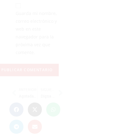
Guarda mi nombre,
correo electrónico y
web en este
navegador para la
próxima vez que
comente.
ANTERIOR
SIGUIENTE
Agotadas las entradas para el Ceuta-Málaga en apenas unos minutos
Digna participación de Ceuta en el Nacional de Comunidades de petanca