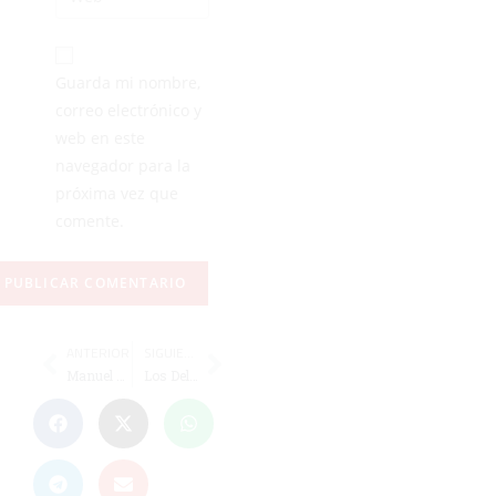
Guarda mi nombre,
correo electrónico y
web en este
navegador para la
próxima vez que
comente.
ANTERIOR
SIGUIENTE
Manuel Matoso, preseleccionado con España para el Mundial sub-18
Los Delfines suma cinco medallas en la Copa de España