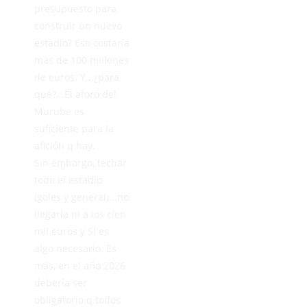
presupuesto para
construir un nuevo
estadio? Eso costaría
más de 100 millones
de euros. Y...¿para
qué?...El aforo del
Murube es
suficiente para la
afición q hay.
Sin embargo, techar
todo el estadio
(goles y general)...no
llegaría ni a los cien
mil euros y SÍ es
algo necesario. Es
más, en el año 2026
debería ser
obligatorio q todos