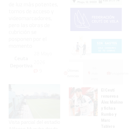
de luz más potentes,
tornos de acceso y
videomarcadores,
pero las obras de
cubrición se
posponen por el
momento
28 Mayo
Ceuta
2026
Deportiva
Lo
9
Últimas
más
Fotogalerías
noticias
visto
El Ceutí
renueva a
Álex Moñino
y ficha a
Rumbo y
Marc
Vista parcial del estadio
Tablero
Alfonso Murube desde