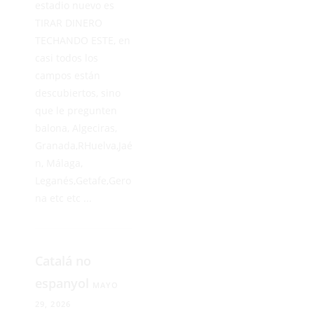
estadio nuevo es
TIRAR DINERO
TECHANDO ESTE, en
casi todos los
campos están
descubiertos, sino
que le pregunten
balona, Algeciras,
Granada,RHuelva,Jaé
n, Málaga,
Leganés,Getafe,Gero
na etc etc ...
Catalá no
espanyol
MAYO
29, 2026