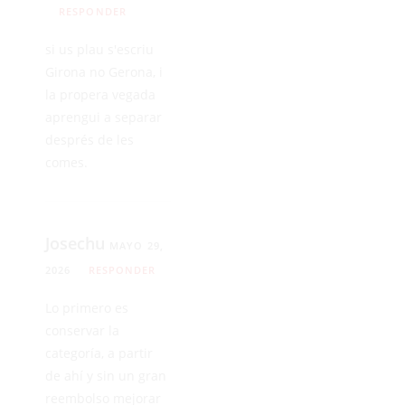
RESPONDER
si us plau s'escriu
Girona no Gerona, i
la propera vegada
aprengui a separar
després de les
comes.
Josechu
MAYO 29,
2026
RESPONDER
Lo primero es
conservar la
categoría, a partir
de ahí y sin un gran
reembolso mejorar