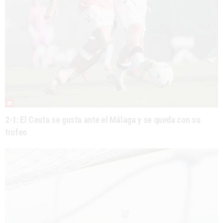
2-1: El Ceuta se gusta ante el Málaga y se queda con su
trofeo