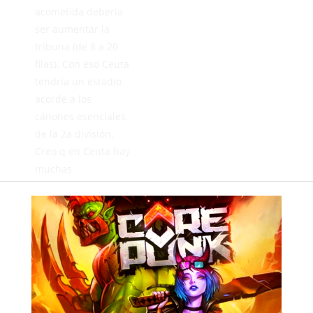
acometida debería
ser aumentar la
tribuna (de 8 a 20
filas). Con eso Ceuta
tendría un estadio
acorde a los
cánones esenciales
de la 2a división.
Creo q en Ceuta hay
muchas
necesidades como
para tirar la casa
por la ventana
construyendo un
nuevo estadio q
realmente no hace
falta.
Saludos.