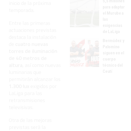
5,5 millones
inicio de la próxima
para adaptar
temporada.
el Murube a
las
Entre las primeras
exigencias
actuaciones previstas
de LaLiga
destaca la instalación
Bermúdez y
de
cuatro nuevas
Palomino
torres de iluminación
siguen en el
de 40 metros de
cuerpo
altura
, así como nuevas
técnico del
luminarias que
Ceutí
permitirán alcanzar los
1.300 lux
exigidos por
LaLiga para las
retransmisiones
televisivas.
Otra de las mejoras
previstas será la