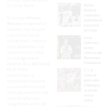
el Fondo Norte
Dennis
Berthod
continuará
El estadio
Alfonso
defendiendo
Murube
comenzará el
la portería
próximo mes de junio
del Ceutí
una nueva fase de
Lucía
actuaciones y mejoras
Gutiérrez,
para adaptarse a las
nuevo
exigencias marcadas
refuerzo del
por
LaLiga
tras el
Balonmano
ascenso de la
AD Ceuta
Estudiantes
FC
al fútbol
2-1: El
profesional. La
Ceuta se
competición concedió
gusta ante
el Málaga y
una moratoria al club
se queda
ceutí para ejecutar una
con su
serie de reformas
trofeo
obligatorias antes del