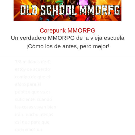
K11
MAYO 29, 2026
Corepunk MMORPG
RESPONDER
Un verdadero MMORPG de la vieja escuela
¡Cómo los de antes, pero mejor!
Un estadio nuevo
puede costar unos
7/8 millones de €,
estoy de acuerdo
contigo de que el
aforo para el
público que va es
suficiente, cuando
las cosas vayan bien
irán mucho menos
así que para que
queremos un