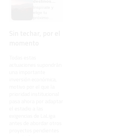
destinos
¡Cómo los
clave
Inspírate y
de antes,
elige tu
pero mejor!
próximo
destino para
2026
Sin techar, por el
momento
Todas estas
actuaciones supondrán
una importante
inversión económica,
motivo por el que la
prioridad institucional
pasa ahora por adaptar
el estadio a las
exigencias de LaLiga
antes de abordar otros
proyectos pendientes