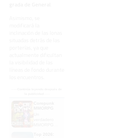
grada de General
.
Asimismo, se
modificará la
inclinación de las lonas
situadas detrás de las
porterías, ya que
actualmente dificultan
la visibilidad de las
líneas de fondo durante
los encuentros.
- - - Continúa leyendo después de
la publicidad - - -
Corepunk
MMORPG
Un
verdadero
MMORPG
de la vieja
Top 2026:
escuela