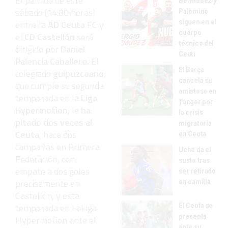
El partido de este
Bermúdez y
sábado (14:00 horas)
Palomino
siguen en el
entre la
AD
Ceuta
FC y
cuerpo
el
CD Castellón
será
técnico del
dirigido por
Daniel
Ceutí
Palencia Caballero.
El
El Barça
colegiado
guipuzcoano
,
cancela su
que cumple su segunda
amistoso en
temporada en la
Liga
Tánger por
Hypermotion
, le
ha
la crisis
pitado dos veces al
migratoria
Ceuta
, hace dos
en Ceuta
campañas en Primera
Uche da el
Federación, con
susto tras
empate a dos goles
ser retirado
precisamente en
en camilla
Castellón, y esta
El Ceuta se
temporada en LaLiga
presenta
Hypermotion ante el
ante su