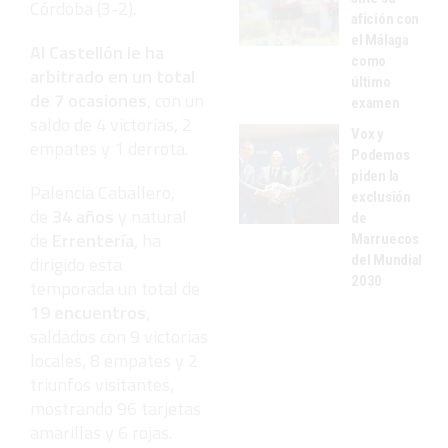
Córdoba (3-2).
afición con
el Málaga
Al Castellón le ha
como
arbitrado en un total
último
de 7 ocasiones
, con un
examen
saldo de 4 victorias, 2
Vox y
empates y 1 derrota.
Podemos
piden la
Palencia Caballero,
exclusión
de
34 años
y natural
de
de
Errentería
, ha
Marruecos
del Mundial
dirigido esta
2030
temporada un total de
19 encuentros
,
saldados con 9 victorias
locales, 8 empates y 2
triunfos visitantes,
mostrando 96 tarjetas
amarillas y 6 rojas.