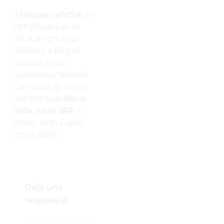
El
equipo arbitral
se
completará en el
Murube con Joan
Méndez y Miguel
Ortuño, como
asistentes; Manuel
Camacho, de cuarto
árbitro;
Luis Mario
Milla, en el VAR
; y
Óliver de la Fuete,
como AVAR.
Deja una
respuesta