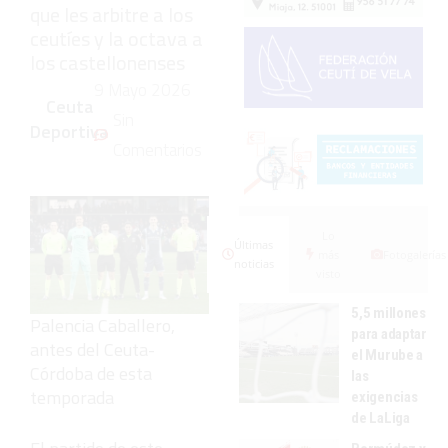
que les arbitre a los
ceutíes y la octava a
los castellonenses
9 Mayo 2026
Ceuta
Sin
Deportiva
Comentarios
Lo
Últimas
más
Fotogalerías
noticias
visto
5,5 millones
Palencia Caballero,
para adaptar
antes del Ceuta-
el Murube a
Córdoba de esta
las
temporada
exigencias
de LaLiga