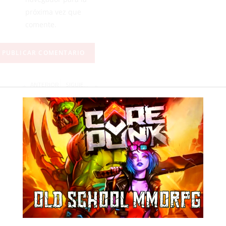
próxima vez que
comente.
ANTERIOR
SIGUIENTE
Los cachorros de Los Bulldogs cierran su primera aventura andaluza
La gimnasia rítmica ceutí celebra sus bodas de plata con una gala cargada de emoción