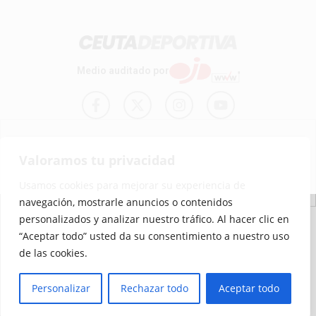
Medio auditado por
Aviso
Declaración de
Mapa del
Política de
Política de
Valoramos tu privacidad
Legal
Accesibilidad
Sitio
Cookies
Privacidad
Usamos cookies para mejorar su experiencia de
navegación, mostrarle anuncios o contenidos
© 2012 - 2026 Ceuta Deportiva - Diario Digital Deportivo
personalizados y analizar nuestro tráfico. Al hacer clic en
“Aceptar todo” usted da su consentimiento a nuestro uso
de las cookies.
Personalizar
Rechazar todo
Aceptar todo