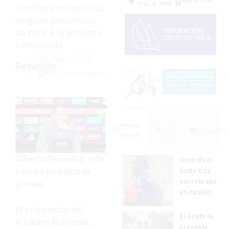
confirma ni descarta
ninguna posibilidad
de cara a la próxima
temporada
29 Mayo 2026
Redacción
Sin Comentarios
Lo
Últimas
más
Fotogalerías
noticias
visto
Alberto González, este
Uche da el
viernes en rueda de
susto tras
prensa
ser retirado
en camilla
El entrenador del
El Ceuta se
Albacete Balompié,
presenta