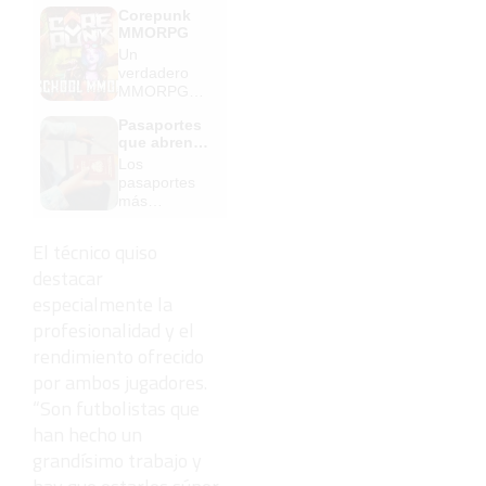
Corepunk
MMORPG
Un
verdadero
MMORPG
de la vieja
Pasaportes
escuela
que abren
¡Cómo los
puertas
Los
de antes,
pasaportes
pero mejor!
más
poderosos
del mundo,
El técnico quiso
¿está el
destacar
tuyo?
especialmente la
profesionalidad y el
rendimiento ofrecido
por ambos jugadores.
“Son futbolistas que
han hecho un
grandísimo trabajo y