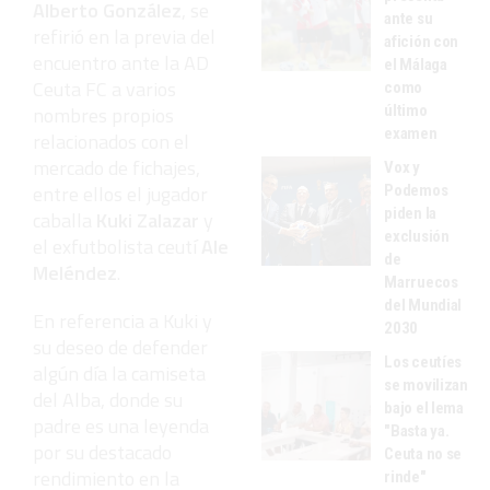
Alberto González
, se
ante su
refirió en la previa del
afición con
encuentro ante la AD
el Málaga
Ceuta FC a varios
como
nombres propios
último
examen
relacionados con el
mercado de fichajes,
Vox y
entre ellos el jugador
Podemos
piden la
caballa
Kuki Zalazar
y
exclusión
el exfutbolista ceutí
Ale
de
Meléndez
.
Marruecos
del Mundial
En referencia a Kuki y
2030
su deseo de defender
Los ceutíes
algún día la camiseta
se movilizan
del Alba, donde su
bajo el lema
padre es una leyenda
"Basta ya.
por su destacado
Ceuta no se
rendimiento en la
rinde"