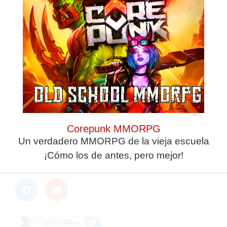
Guarda mi nombre,
correo electrónico y
web en este
navegador para la
próxima vez que
comente.
Corepunk MMORPG
ANTERIOR
SIGUIENTE
El Minibasket ceutí corona a sus campeones este fin de semana en el 'Molina'
El Ceuta pone el colofón a una temporada para la historia
Un verdadero MMORPG de la vieja escuela
¡Cómo los de antes, pero mejor!