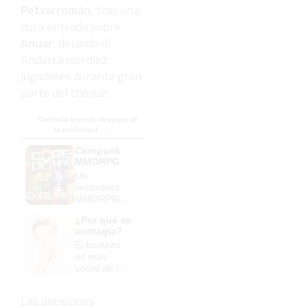
Petxarromán
, tras una
dura entrada sobre
Anuar
, dejando al
Andorra con diez
jugadores durante gran
parte del choque.
- - - Continúa leyendo después de
la publicidad - - -
Corepunk
MMORPG
Un
verdadero
MMORPG
de la vieja
¿Por qué se
escuela
contagia?
¡Cómo los
El bostezo
de antes,
es más
pero mejor!
social de lo
que
imaginas
Las decisiones