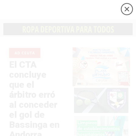
AD CEUTA
El CTA
concluye
que el
árbitro erró
al conceder
el gol de
Bassinga en
Andorra