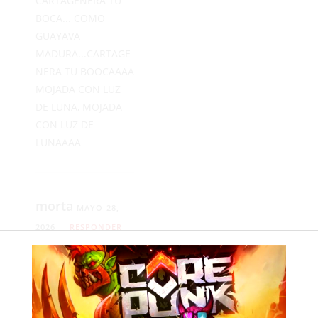
CARTAGENERA TU
BOCA... COMO
GUAYAVA
MADURA...CARTAGE
NERA TU BOOCAAAA
MOJADA CON LUZ
DE LUNA, MOJADA
CON LUZ DE
LUNAAAA
morta
MAYO 28,
2026
RESPONDER
Mucho complejo de
inferioridad veo en
el comentario de
cateto, perdón de