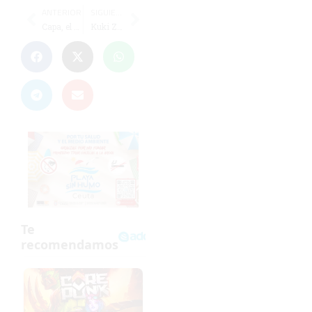
ANTERIOR
SIGUIENTE
Capa, el Súper de la Jornada de SuperSport
Kuki Zalazar se pierde por sanción la despedida liguera del Ceuta