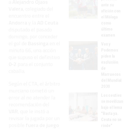
a
Alejandro Ojaos
ante su
Valera
, colegiado del
afición con
encuentro entre el
el Málaga
Andorra
y la
AD Ceuta
como
disputado el pasado
último
examen
domingo, por conceder
el gol de
Bassinga
en el
Vox y
minuto 66, una acción
Podemos
que supuso el definitivo
piden la
exclusión
0-2
para el conjunto
de
caballa.
Marruecos
del Mundial
Según el CTA, el árbitro
2030
murciano cometió un
Los ceutíes
error al no atender la
se movilizan
recomendación del
bajo el lema
VAR
, que le instó a
"Basta ya.
revisar la jugada por un
Ceuta no se
posible
fuera de juego
rinde"