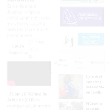
Considera que
Alejandro Ojaos
debió anular el tanto
tras la revisión del
VAR por un fuera de
juego previo
27 Mayo
Ceuta
2026
Deportiva
3
Lo
Últimas
más
Fotogalerías
noticias
visto
Uche da el
susto tras
ser retirado
en camilla
El
Comité Técnico de
Árbitros (CTA)
ha
El Ceuta se
corregido públicamente
presenta