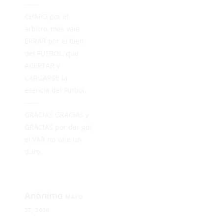
------
CHAPO por el
árbitro, más vale
ERRAR por el bien
del FÚTBOL, que
ACERTAR y
CARGARSE la
esencia del Futbol.
------
GRACIAS GRACIAS y
GRACIAS por dar gol,
el VAR no vale un
duro.
Anónimo
MAYO
27, 2026