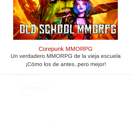
Anónimo. Si hubiese
sido al revés, seguro
que te estabas
revolcando en la
mierda con los
cerdos.
Corepunk MMORPG
Un verdadero MMORPG de la vieja escuela
¡Cómo los de antes, pero mejor!
Deja una
respuesta