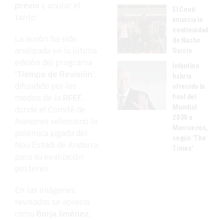
previo
y anular el
El Ceutí
tanto.
anuncia la
continuidad
La acción ha sido
de Nacho
analizada en la última
García
edición del programa
Infantino
‘Tiempo de Revisión’
,
habría
difundido por los
ofrecido la
medios de la
RFEF
,
final del
Mundial
donde el Comité de
2030 a
Asesores seleccionó la
Marruecos,
polémica jugada del
según 'The
Nou Estadi de Andorra
Times'
para su evaluación
posterior.
En las imágenes
revisadas se aprecia
cómo
Borja Jiménez
,