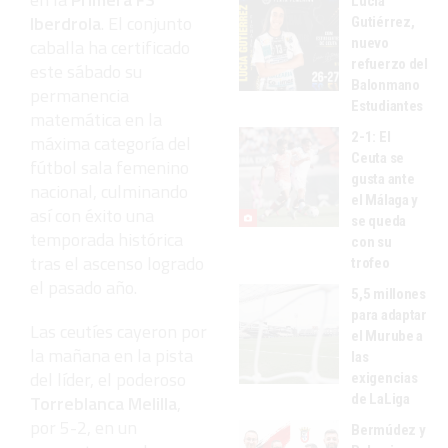
Lucía
Iberdrola
. El conjunto
Gutiérrez,
caballa ha certificado
nuevo
refuerzo del
este sábado su
Balonmano
permanencia
Estudiantes
matemática en la
2-1: El
máxima categoría del
Ceuta se
fútbol sala femenino
gusta ante
nacional, culminando
el Málaga y
así con éxito una
se queda
temporada histórica
con su
tras el ascenso logrado
trofeo
el pasado año.
5,5 millones
para adaptar
Las ceutíes cayeron por
el Murube a
la mañana en la pista
las
del líder, el poderoso
exigencias
Torreblanca Melilla
,
de LaLiga
por 5-2, en un
Bermúdez y