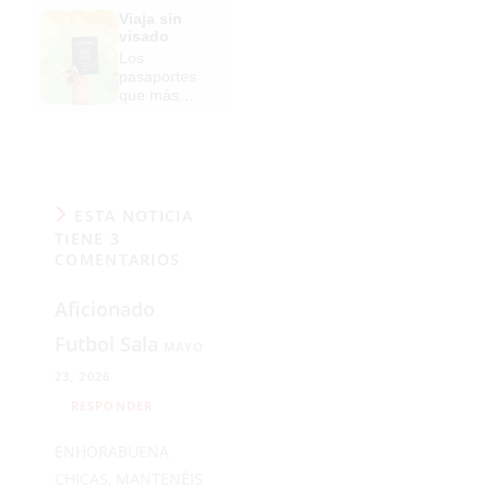
de la vieja
Viaja sin
escuela
visado
¡Cómo los
Los
de antes,
pasaportes
pero mejor!
que más
puertas
abren ¿está
el tuyo?
ESTA NOTICIA
TIENE 3
COMENTARIOS
Aficionado
Futbol Sala
MAYO
23, 2026
RESPONDER
ENHORABUENA
CHICAS, MANTENÉIS