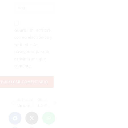
Guarda mi nombre,
correo electrónico y
web en este
navegador para la
próxima vez que
comente.
ANTERIOR
SIGUIENTE
Un Ceuta en cuadro se juega en Andorra mejorar su puesto final
4-2: El Ceuta B, eliminado en la prórroga tras rozar la clasificación