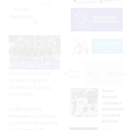
23 Mayo
Ceuta
2026
Deportiva
3
Lo
Últimas
El Ceuta Femenino
más
Fotogalerías
noticias
volverá a jugar en
visto
Primera la próxima
Dennis
temporada
Berthod
continuará
La
AD Ceuta FC
defendiendo
Femenino
continuará
la portería
del Ceutí
la próxima temporada
en la
Primera FS