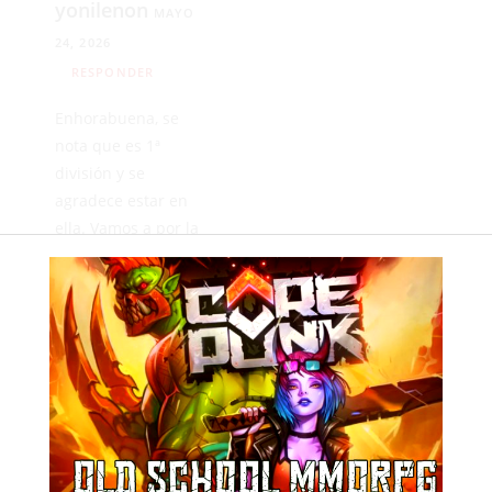
yonilenon
MAYO
24, 2026
RESPONDER
Enhorabuena, se
nota que es 1ª
división y se
agradece estar en
ella. Vamos a por la
siguiente, que siga
la magia.
Anonimo
MAYO
24, 2026
RESPONDER
Y el entrenador