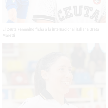
El Ceuta Femenino ficha a la internacional italiana Greta
Maretti