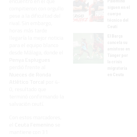
encuentro en el que
Palomino
compitieron con orgullo
siguen en el
cuerpo
pese a la dificultad del
técnico del
rival. Sin embargo,
Ceutí
horas más tarde
El Barça
llegaría la mejor noticia
cancela su
para el equipo blanco
amistoso en
desde Málaga, donde el
Tánger por
Penya Esplugues
la crisis
perdió frente al
migratoria
Nueces de Ronda
en Ceuta
Atlético Torcal
por 4-
0, resultado que
terminó confirmando la
salvación ceutí.
Con estos marcadores,
el
Ceuta Femenino
se
mantiene con 31