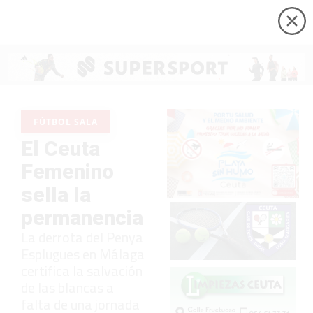
FÚTBOL SALA
El Ceuta
Femenino
sella la
permanencia
La derrota del Penya
Esplugues en Málaga
certifica la salvación
de las blancas a
falta de una jornada