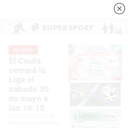
AD CEUTA
El Ceuta
cerrará la
Liga el
sábado 30
de mayo a
las 16:15
El partido contra el
Albacete se adelanta