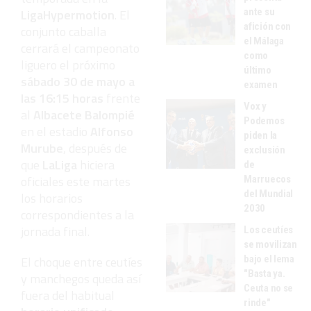
ante su
LigaHypermotion
. El
afición con
conjunto caballa
el Málaga
cerrará el campeonato
como
liguero el próximo
último
sábado 30 de mayo a
examen
las 16:15 horas
frente
Vox y
al
Albacete Balompié
Podemos
en el estadio
Alfonso
piden la
Murube
, después de
exclusión
que
LaLiga
hiciera
de
oficiales este martes
Marruecos
del Mundial
los horarios
2030
correspondientes a la
jornada final.
Los ceutíes
se movilizan
bajo el lema
El choque entre ceutíes
"Basta ya.
y manchegos queda así
Ceuta no se
fuera del habitual
rinde"