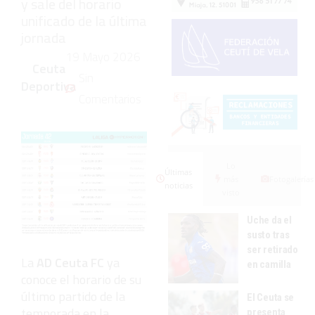
y sale del horario
unificado de la última
jornada
19 Mayo 2026
Ceuta
Sin
Deportiva
Comentarios
Lo
Últimas
más
Fotogalerías
noticias
visto
Uche da el
susto tras
ser retirado
La
AD Ceuta FC
ya
en camilla
conoce el horario de su
último partido de la
El Ceuta se
temporada en la
presenta