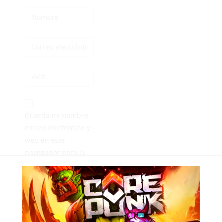
Guarda mi nombre,
correo electrónico y
web en este
navegador para la
próxima vez que
comente.