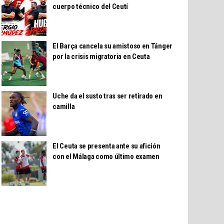
cuerpo técnico del Ceutí
El Barça cancela su amistoso en Tánger
por la crisis migratoria en Ceuta
Uche da el susto tras ser retirado en
camilla
El Ceuta se presenta ante su afición
con el Málaga como último examen