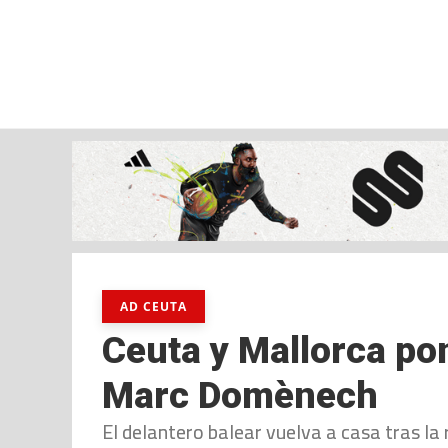
sábado, 08 ago, 2026
AD CEUTA
FÚTBOL
FÚTBOL SALA
BALO
AD CEUTA
Ceuta y Mallorca pon
Marc Domènech
El delantero balear vuelva a casa tras la