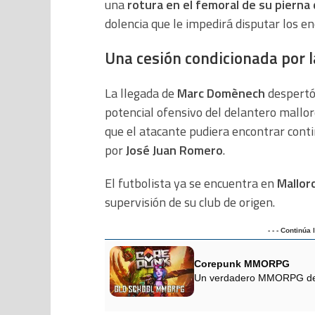
una
rotura en el femoral de su pierna
dolencia que le impedirá disputar los e
Una cesión condicionada por l
La llegada de
Marc Domènech
despertó 
potencial ofensivo del delantero mallor
que el atacante pudiera encontrar conti
por
José Juan Romero
.
El futbolista ya se encuentra en
Mallor
supervisión de su club de origen.
- - - Continúa
Corepunk MMORPG
Un verdadero MMORPG de la