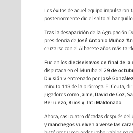
Los éxitos de aquel equipo impulsaron 
posteriormente dio el salto al banquillo
Tras la desaparición de la Agrupación 
presidencia de
José Antonio Muñoz 'An
cruzarse con el Albacete años más tard
Fue en los
dieciseisavos de final de la
disputada en el Murube el
29 de octub
División
y entrenado por
José Gonzále
minuto 118 de la prórroga. El Ceuta, dir
jugadores como
Jaime, David de Coz, Sa
Berruezo, Krios y Tati Maldonado
.
Ahora, casi cuatro décadas después del
y manchegos vuelven a verse las cara
históricos y recuerdos imborrables para