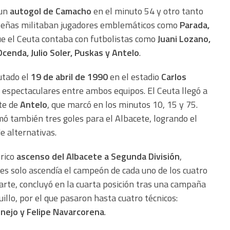
 un
autogol de Camacho
en el minuto 54 y otro tanto
ceteñas militaban jugadores emblemáticos como
Parada,
ue el Ceuta contaba con futbolistas como
Juani Lozano,
Ocenda, Julio Soler, Puskas y Antelo
.
utado el
19 de abril de 1990
en el estadio
Carlos
s espectaculares entre ambos equipos. El Ceuta llegó a
ete de
Antelo
, que marcó en los minutos 10, 15 y 75.
mó también tres goles para el Albacete, logrando el
e alternativas.
órico
ascenso del Albacete a Segunda División
,
ces solo ascendía el campeón de cada uno de los cuatro
arte, concluyó en la cuarta posición tras una campaña
illo, por el que pasaron hasta cuatro técnicos:
onejo y Felipe Navarcorena
.