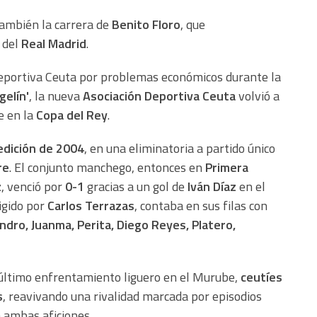
también la carrera de
Benito Floro
, que
 del
Real Madrid
.
Deportiva Ceuta por problemas económicos durante la
gelín'
, la nueva
Asociación Deportiva Ceuta
volvió a
e en la
Copa del Rey
.
 edición de 2004
, en una eliminatoria a partido único
re
. El conjunto manchego, entonces en
Primera
z
, venció por
0-1
gracias a un gol de
Iván Díaz
en el
igido por
Carlos Terrazas
, contaba en sus filas con
ndro, Juanma, Perita, Diego Reyes, Platero,
 último enfrentamiento liguero en el Murube,
ceutíes
s
, reavivando una rivalidad marcada por episodios
 ambas aficiones.