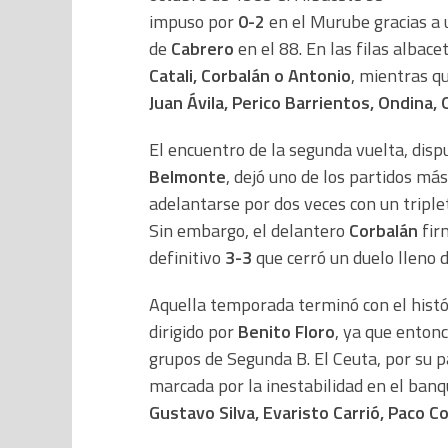
impuso por
0-2
en el Murube gracias a
de
Cabrero
en el 88. En las filas alba
Catali, Corbalán o Antonio
, mientras q
Juan Ávila, Perico Barrientos, Ondina, 
El encuentro de la segunda vuelta, disp
Belmonte
, dejó uno de los partidos má
adelantarse por dos veces con un tripl
Sin embargo, el delantero
Corbalán
fir
definitivo
3-3
que cerró un duelo lleno d
Aquella temporada terminó con el hist
dirigido por
Benito Floro
, ya que enton
grupos de Segunda B. El Ceuta, por su p
marcada por la inestabilidad en el banqu
Gustavo Silva, Evaristo Carrió, Paco C