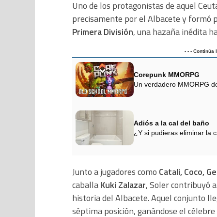
Uno de los protagonistas de aquel Ceut
precisamente por el Albacete y formó pa
Primera División
, una hazaña inédita h
- - - Continúa
Corepunk MMORPG
Un verdadero MMORPG de la
Adiós a la cal del baño
¿Y si pudieras eliminar la 
Junto a jugadores como
Catali, Coco, Ge
caballa
Kuki Zalazar
, Soler contribuyó a
historia del Albacete. Aquel conjunto lle
séptima posición, ganándose el célebr