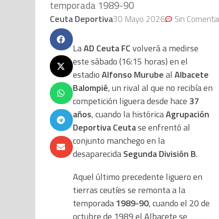
temporada 1989-90
Ceuta Deportiva
30 Mayo 2026
Sin Comenta
La
AD Ceuta FC
volverá a medirse
este sábado (16:15 horas) en el
estadio
Alfonso Murube
al
Albacete
Balompié
, un rival al que no recibía en
competición liguera desde hace
37
años
, cuando la histórica
Agrupación
Deportiva Ceuta
se enfrentó al
conjunto manchego en la
desaparecida
Segunda División B
.
Aquel último precedente liguero en
tierras ceutíes se remonta a la
temporada
1989-90
, cuando el 20 de
octubre de 1989 el Albacete se