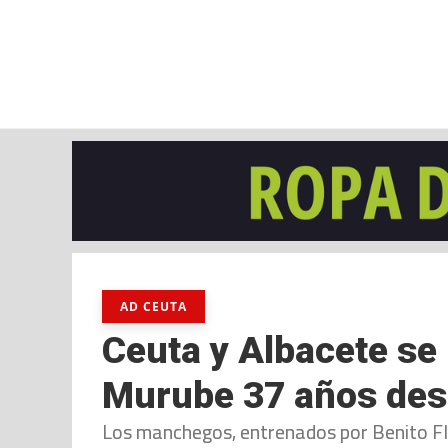
jueves, 06 ago, 2026
AD CEUTA
FÚTBOL
FÚTBOL SALA
BALO
AD CEUTA
Ceuta y Albacete se 
Murube 37 años de
Los manchegos, entrenados por Benito Fl