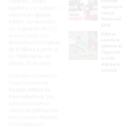
Deportes,
Sergio
Palomino
Aguilera
, y el nadador y
siguen en el
cuerpo
entrenador
Ignacio
técnico del
Gaitán
, acompañados
Ceutí
por la gerente del ICD,
El Barça
Araceli García, y se
cancela su
desarrollará en la
playa
amistoso en
de la Ribera
a partir de
Tánger por
las
10:00 horas
del
la crisis
sábado 30 de mayo.
migratoria
en Ceuta
La prueba contará con
la participación de
equipos mixtos de
tres nadadores
, que
deberán completar
relevos de
500 metros
en un circuito diseñado
en la bahía ceutí.