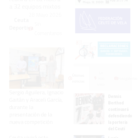
a 32 equipos mixtos
28 Mayo 2026
Ceuta
Sin
Deportiva
Comentarios
Lo
Últimas
más
Fotogalerías
noticias
visto
Sergio Aguilera, Ignacio
Dennis
Gaitán y Araceli García,
Berthod
durante la
continuará
presentación de la
defendiendo
nueva competición
la portería
del Ceutí
Ceuta vivirá este