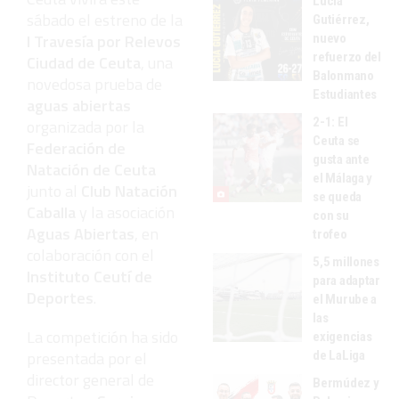
Lucía
sábado el estreno de la
Gutiérrez,
I Travesía por Relevos
nuevo
refuerzo del
Ciudad de Ceuta
, una
Balonmano
novedosa prueba de
Estudiantes
aguas abiertas
2-1: El
organizada por la
Ceuta se
Federación de
gusta ante
Natación de Ceuta
el Málaga y
junto al
Club Natación
se queda
Caballa
y la asociación
con su
Aguas Abiertas
, en
trofeo
colaboración con el
5,5 millones
Instituto Ceutí de
para adaptar
Deportes
.
el Murube a
las
La competición ha sido
exigencias
presentada por el
de LaLiga
director general de
Bermúdez y