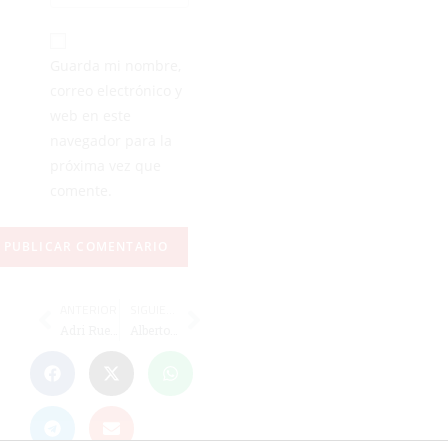
Guarda mi nombre,
correo electrónico y
web en este
navegador para la
próxima vez que
comente.
ANTERIOR
SIGUIENTE
Adri Rueda: “Es el sueño que tenía desde niño”
Alberto González renueva con el Albacete antes de visitar al Ceuta