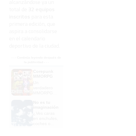
alcanzándose ya un
total de
32 equipos
inscritos
para esta
primera edición, que
aspira a consolidarse
en el calendario
deportivo de la ciudad.
- - - Continúa leyendo después de
la publicidad - - -
Corepunk
MMORPG
Un
verdadero
MMORPG
de la vieja
No es tu
escuela
imaginación
¡Cómo los
¿Ves caras
de antes,
en enchufes,
pero mejor!
coches o
nubes?
Tiene