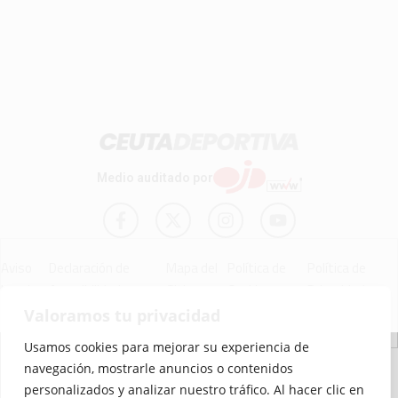
Medio auditado por
Aviso
Declaración de
Mapa del
Política de
Política de
Legal
Accesibilidad
Sitio
Cookies
Privacidad
Valoramos tu privacidad
Usamos cookies para mejorar su experiencia de
© 2012 - 2026 Ceuta Deportiva - Diario Digital Deportivo
navegación, mostrarle anuncios o contenidos
personalizados y analizar nuestro tráfico. Al hacer clic en