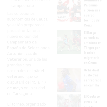
Bermúdez y
campeonato
Palomino
siguen en el
Las selecciones
cuerpo
autonómicas de
Ceuta
técnico del
ya están preparadas
Ceutí
para afrontar una
El Barça
nueva edición del
cancela su
Campeonato de
amistoso en
España de Selecciones
Tánger por
Autonómicas de
la crisis
migratoria
Veteranos
, una de las
en Ceuta
grandes citas
nacionales del
pádel
Uche da el
susto tras
veterano
, que se
ser retirado
disputará del
15 al 17
en camilla
de mayo
en la ciudad
de
Tarragona
.
El Ceuta se
presenta
El torneo, organizado
ante su