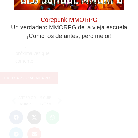
Corepunk MMORPG
Guarda mi nombre,
Un verdadero MMORPG de la vieja escuela
correo electrónico y
¡Cómo los de antes, pero mejor!
web en este
navegador para la
próxima vez que
comente.
ANTERIOR
SIGUIENTE
Ceuta empieza con buen pie el Nacional Sub-12
Bulldogs afronta en Jaén los 'playoffs' por el título de la Liga Andaluza