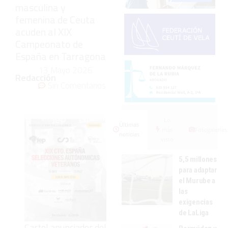
masculina y
femenina de Ceuta
acuden al XIX
Campeonato de
España en Tarragona
13 Mayo 2026
Redacción
Sin Comentarios
Lo
Últimas
más
Fotogalerías
noticias
visto
5,5 millones
para adaptar
el Murube a
las
exigencias
de LaLiga
Cartel anunciador del