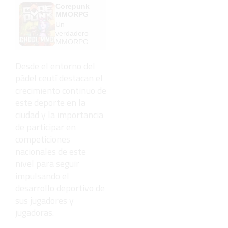
Corepunk
MMORPG
Un
verdadero
MMORPG
de la vieja
escuela
Desde el entorno del
¡Cómo los
pádel ceutí destacan el
de antes,
pero mejor!
crecimiento continuo de
este deporte en la
ciudad y la importancia
de participar en
competiciones
nacionales de este
nivel para seguir
impulsando el
desarrollo deportivo de
sus jugadores y
jugadoras.