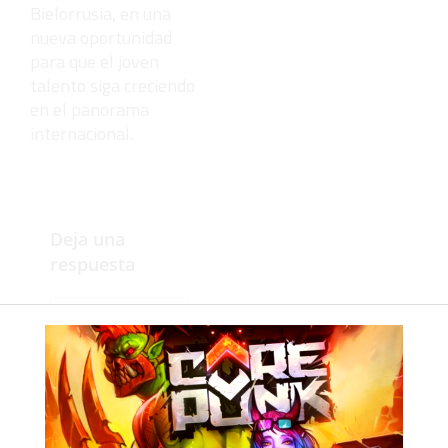
Bielorrusia, en una
nueva oportunidad
para que el joven
talento siga creciendo
en el panorama
internacional.
Deja una
respuesta