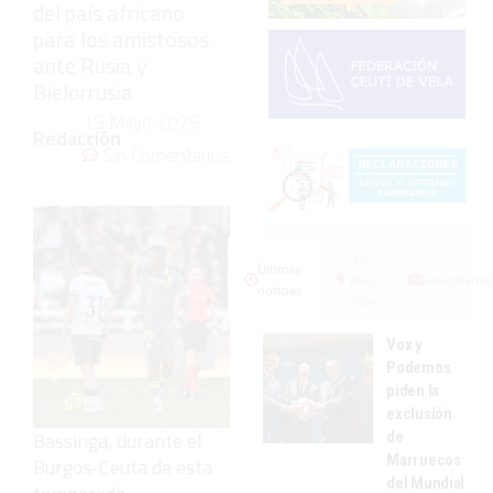
del país africano
para los amistosos
ante Rusia y
Bielorrusia
19 Mayo 2026
Redacción
Sin Comentarios
Lo
Últimas
más
Fotogalerías
noticias
visto
Vox y
Podemos
piden la
exclusión
Bassinga, durante el
de
Marruecos
Burgos-Ceuta de esta
del Mundial