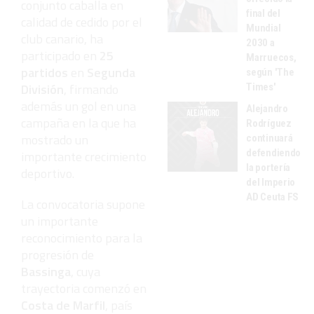
conjunto caballa en
final del
calidad de cedido por el
Mundial
club canario, ha
2030 a
participado en
25
Marruecos,
partidos
en
Segunda
según 'The
División
, firmando
Times'
además un gol en una
Alejandro
campaña en la que ha
Rodríguez
mostrado un
continuará
defendiendo
importante crecimiento
la portería
deportivo.
del Imperio
AD Ceuta FS
La convocatoria supone
un importante
reconocimiento para la
progresión de
Bassinga
, cuya
trayectoria comenzó en
Costa de Marfil
, país