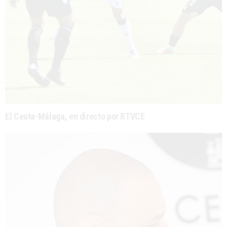
El Ceuta-Málaga, en directo por RTVCE