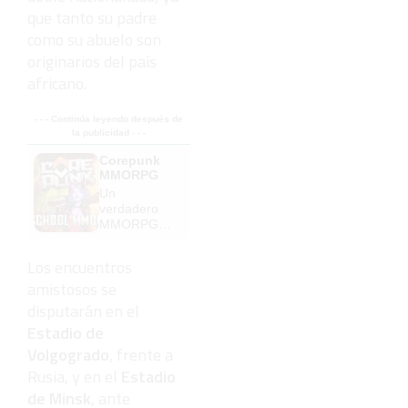
que tanto su padre
como su abuelo son
originarios del país
africano.
- - - Continúa leyendo después de
la publicidad - - -
Corepunk
MMORPG
Un
verdadero
MMORPG
de la vieja
escuela
Los encuentros
¡Cómo los
amistosos se
de antes,
pero mejor!
disputarán en el
Estadio de
Volgogrado
, frente a
Rusia, y en el
Estadio
de Minsk
, ante