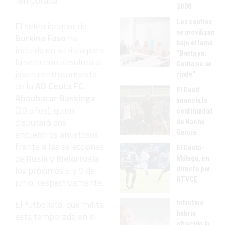
temporada
2030
Los ceutíes
El seleccionador de
se movilizan
Burkina Faso
ha
bajo el lema
incluido en su lista para
"Basta ya.
la selección absoluta al
Ceuta no se
joven centrocampista
rinde"
de la
AD Ceuta FC
,
El Ceutí
Aboubacar Bassinga
anuncia la
(20 años), quien
continuidad
disputará dos
de Nacho
García
encuentros amistosos
frente a las selecciones
El Ceuta-
de
Rusia
y
Bielorrusia
Málaga, en
los próximos 5 y 9 de
directo por
RTVCE
junio, respectivamente.
El futbolista, que milita
Infantino
habría
esta temporada en el
ofrecido la