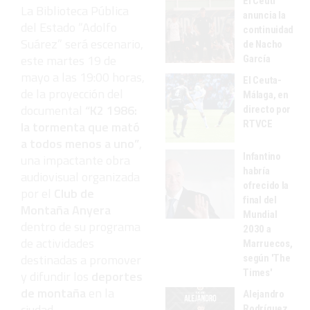
El Ceutí
La Biblioteca Pública
anuncia la
del Estado “Adolfo
continuidad
Suárez” será escenario,
de Nacho
este martes 19 de
García
mayo a las 19:00 horas,
El Ceuta-
de la proyección del
Málaga, en
documental
“K2 1986:
directo por
RTVCE
la tormenta que mató
a todos menos a uno”
,
Infantino
una impactante obra
habría
audiovisual organizada
ofrecido la
por el
Club de
final del
Montaña Anyera
Mundial
dentro de su programa
2030 a
de actividades
Marruecos,
destinadas a promover
según 'The
Times'
y difundir los
deportes
de montaña
en la
Alejandro
ciudad.
Rodríguez