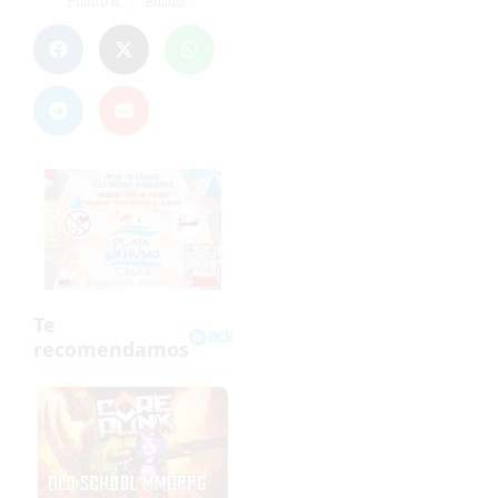
Puerto benjamín y Ceuta infantil, al Nacional; La Pantera recibe el título de Tercera
Bulldogs roza la gloria y conquista un meritorio subcampeonato andaluz en Jaén