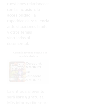
cuestiones relacionadas
con la
inclusión
, la
accesibilidad
, la
capacidad de
resiliencia
ante situaciones límite
y otros temas
vinculados al
documental.
- - - Continúa leyendo después de
la publicidad - - -
Corepunk
MMORPG
Un
verdadero
MMORPG
de la vieja
escuela
La entrada al evento
¡Cómo los
será
libre y gratuita
.
de antes,
pero mejor!
Más información sobre