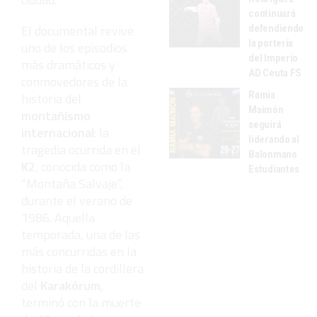
continuará
El documental revive
defendiendo
la portería
uno de los episodios
del Imperio
más dramáticos y
AD Ceuta FS
conmovedores de la
Ramia
historia del
Maimón
montañismo
seguirá
internacional
: la
liderando al
tragedia ocurrida en el
Balonmano
K2
, conocida como la
Estudiantes
“Montaña Salvaje”,
durante el verano de
1986. Aquella
temporada, una de las
más concurridas en la
historia de la cordillera
del
Karakórum
,
terminó con la muerte