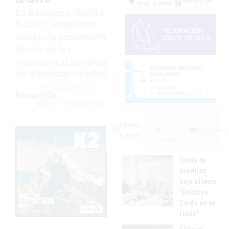
La Biblioteca 'Adolfo
Suárez' acoge este
martes la proyección
de una de las
mayores catástrofes
del alpinismo mundial
18 Mayo 2026
Redacción
Sin Comentarios
Lo
Últimas
más
Fotogalerías
noticias
visto
Ceuta se
moviliza
bajo el lema
"Basta ya.
Ceuta no se
rinde"