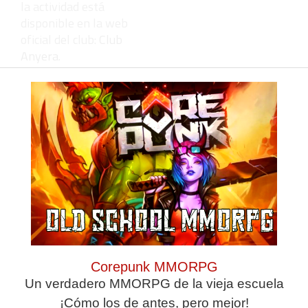
la actividad está
disponible en la web
oficial del club:
Club
Anyera
.
Deja una
respuesta
Corepunk MMORPG
Un verdadero MMORPG de la vieja escuela
¡Cómo los de antes, pero mejor!