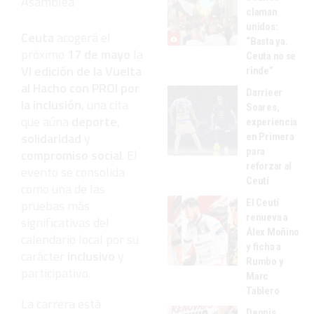
Asamblea
claman
unidos:
Ceuta
acogerá el
“Basta ya.
próximo
17 de mayo
la
Ceuta no se
VI edición de la Vuelta
rinde”
al Hacho con PROI por
Darrieer
la inclusión
, una cita
Soares,
que aúna
deporte
,
experiencia
solidaridad
y
en Primera
para
compromiso social
. El
reforzar al
evento se consolida
Ceutí
como una de las
pruebas más
El Ceutí
renueva a
significativas del
Álex Moñino
calendario local por su
y ficha a
carácter
inclusivo
y
Rumbo y
participativo.
Marc
Tablero
La carrera está
Dennis