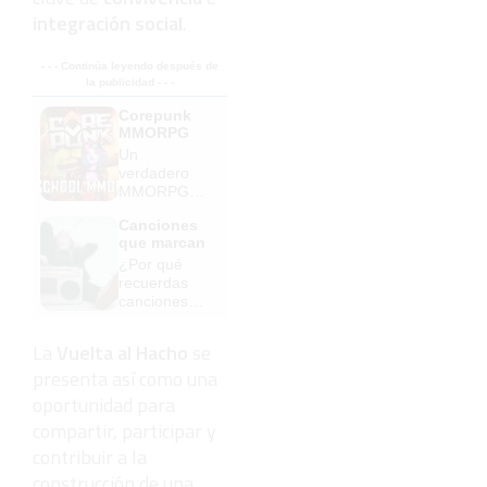
integración social
.
- - - Continúa leyendo después de
la publicidad - - -
Corepunk
MMORPG
Un
verdadero
MMORPG
de la vieja
Canciones
escuela
que marcan
¡Cómo los
¿Por qué
de antes,
recuerdas
pero mejor!
canciones
viejas mejor
que las
La
Vuelta al Hacho
se
nuevas?
presenta así como una
oportunidad para
compartir, participar y
contribuir a la
construcción de una