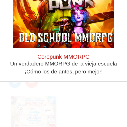
próxima vez que
comente.
ANTERIOR
SIGUIENTE
Un Ceuta-Racing, 46 años después
Definido el formato de la Copa Autonómica Cadete de la RFFCE
Corepunk MMORPG
Un verdadero MMORPG de la vieja escuela
¡Cómo los de antes, pero mejor!