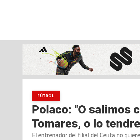
sábado, 08 ago, 2026
AD CEUTA
FÚTBOL
FÚTBOL SALA
BALO
FÚTBOL
Polaco: "O salimos 
Tomares, o lo tend
El entrenador del filial del Ceuta no quiere