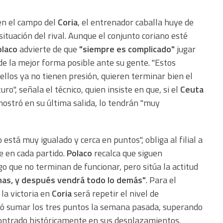
en el campo del
Coria
, el entrenador caballa huye de
situación del rival. Aunque el conjunto coriano esté
olaco
advierte de que
"siempre es complicado"
jugar
de la mejor forma posible ante su gente. "Estos
ellos ya no tienen presión, quieren terminar bien el
ro", señala el técnico, quien insiste en que, si el
Ceuta
ostró en su última salida, lo tendrán "muy
 está muy igualado y cerca en puntos", obliga al filial a
se en cada partido.
Polaco
recalca que siguen
go que no terminan de funcionar, pero sitúa la actitud
nas, y después vendrá todo lo demás"
. Para el
 la victoria en
Coria
será repetir el nivel de
ió sumar los tres puntos la semana pasada, superando
ncontrado históricamente en sus desplazamientos.