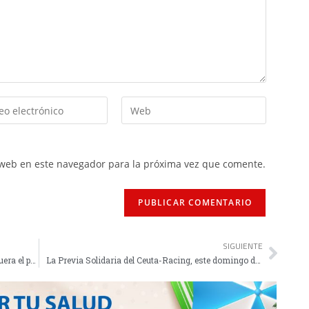
 web en este navegador para la próxima vez que comente.
SIGUIENTE
Danil: "Vamos a jugar contra el Coria como si fuera el primero en la clasificación"
La Previa Solidaria del Ceuta-Racing, este domingo desde las 13:00