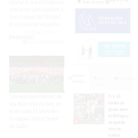
reúne a las entidades
sociales vinculadas a
los clubes del fútbol
profesional español
17 Abril 2026
Redacción
Sin Comentarios
Lo
Últimas
más
Fotogalerías
noticias
visto
Los representantes de
2-1: El
los distintos clubes, en
Ceuta se
gusta ante
el estadio El Molinón-
el Málaga y
Enrique Castro 'Quini'
se queda
de Gijón
con su
trofeo