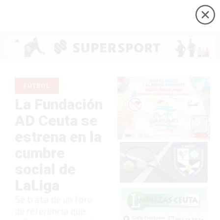
FÚTBOL
La Fundación
AD Ceuta se
estrena en la
cumbre
social de
LaLiga
Se trata de un foro
de referencia que