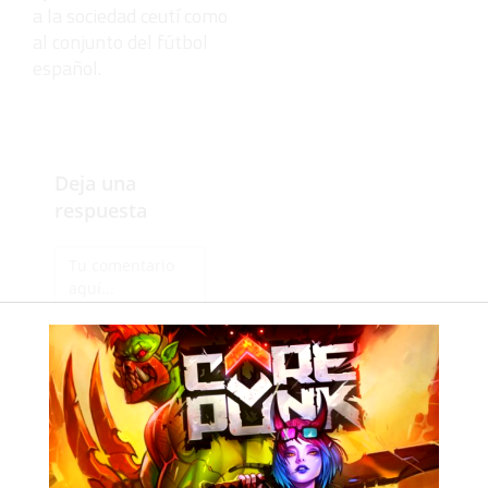
a la sociedad ceutí como
al conjunto del fútbol
español.
Deja una
respuesta