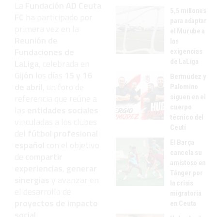
La
Fundación AD Ceuta
5,5 millones
FC
ha participado por
para adaptar
primera vez en la
el Murube a
Reunión de
las
Fundaciones de
exigencias
LaLiga
, celebrada en
de LaLiga
Gijón
los días
15 y 16
Bermúdez y
de abril
, un foro de
Palomino
referencia que reúne a
siguen en el
cuerpo
las
entidades sociales
técnico del
vinculadas a los clubes
Ceutí
del
fútbol profesional
El Barça
español
con el objetivo
cancela su
de
compartir
amistoso en
experiencias
,
generar
Tánger por
sinergias
y avanzar en
la crisis
el desarrollo de
migratoria
proyectos de impacto
en Ceuta
social
.