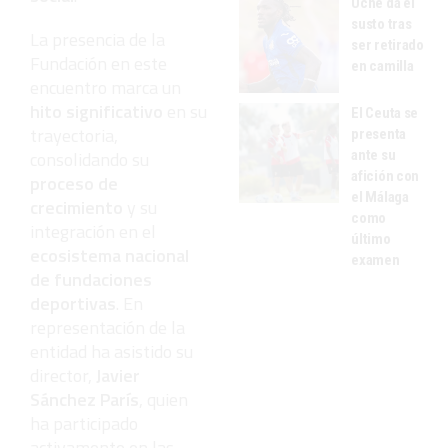
Uche da el
susto tras
La presencia de la
ser retirado
Fundación en este
en camilla
encuentro marca un
hito significativo
en su
El Ceuta se
trayectoria,
presenta
consolidando su
ante su
afición con
proceso de
el Málaga
crecimiento
y su
como
integración en el
último
ecosistema nacional
examen
de fundaciones
deportivas
. En
representación de la
entidad ha asistido su
director,
Javier
Sánchez París
, quien
ha participado
activamente en las