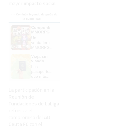
mayor
impacto social
.
- - - Continúa leyendo después de
la publicidad - - -
Corepunk
MMORPG
Un
verdadero
MMORPG
de la vieja
Viaja sin
escuela
visado
¡Cómo los
Los
de antes,
pasaportes
pero mejor!
que más
puertas
abren ¿está
La participación en la
el tuyo?
Reunión de
Fundaciones de LaLiga
refuerza el
compromiso del
AD
Ceuta FC
con el