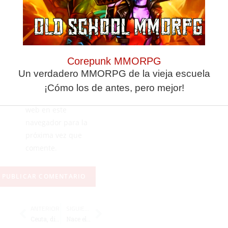
Corepunk MMORPG
Un verdadero MMORPG de la vieja escuela
Guarda mi nombre,
¡Cómo los de antes, pero mejor!
correo electrónico y
web en este
navegador para la
próxima vez que
comente.
ANTERIOR
SIGUIENTE
Ceuta, distinguida con la Placa de Plata de la FETRI
Nace el Club de Escalada 'Sin Gravedad', un regreso a la esencia de la roca