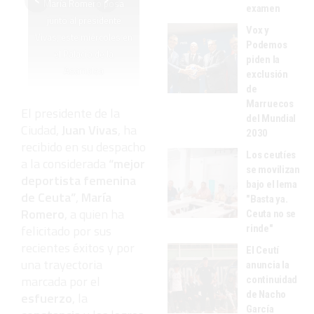
María Romero posa
examen
junto al presidente
Vox y
Vivas, este miércoles en
Podemos
el Palacio de la
piden la
Asamblea
exclusión
de
Marruecos
El presidente de la
del Mundial
Ciudad,
Juan Vivas
, ha
2030
recibido en su despacho
Los ceutíes
a la considerada
“mejor
se movilizan
deportista femenina
bajo el lema
de Ceuta”
,
María
"Basta ya.
Romero
, a quien ha
Ceuta no se
felicitado por sus
rinde"
recientes éxitos y por
El Ceutí
una trayectoria
anuncia la
marcada por el
continuidad
de Nacho
esfuerzo
, la
García