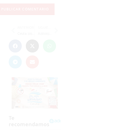
ANTERIOR
SIGUIENTE
Ceuta impulsa la seguridad acuática con el innovador sistema NAGI en el 'Díaz-Flor'
Antonio Cano y Marina Carmona, al Nacional Individual de petanca