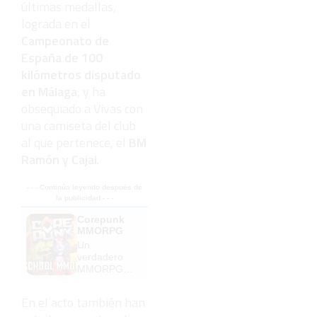
últimas medallas,
lograda en el
Campeonato de
España de 100
kilómetros disputado
en Málaga
, y ha
obsequiado a Vivas con
una camiseta del club
al que pertenece, el
BM
Ramón y Cajal
.
- - - Continúa leyendo después de
la publicidad - - -
Corepunk
MMORPG
Un
verdadero
MMORPG
de la vieja
escuela
En el acto también han
¡Cómo los