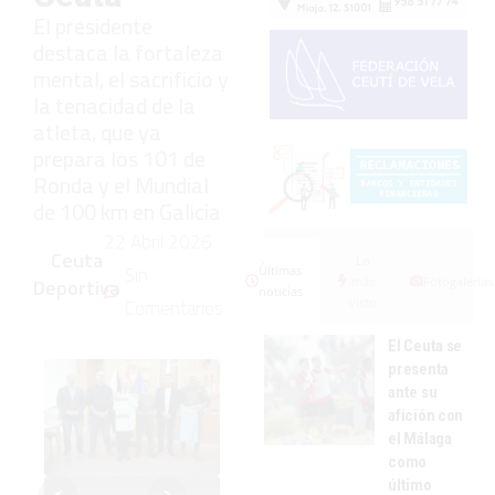
El presidente
destaca la fortaleza
mental, el sacrificio y
la tenacidad de la
atleta, que ya
prepara los 101 de
Ronda y el Mundial
de 100 km en Galicia
22 Abril 2026
Ceuta
Lo
Sin
Últimas
más
Fotogalerías
Deportiva
noticias
visto
Comentarios
El Ceuta se
presenta
ante su
afición con
el Málaga
como
‹
›
último