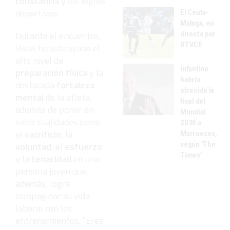
constancia
y los logros
deportivos.
El Ceuta-
Málaga, en
Durante el encuentro,
directo por
RTVCE
Vivas ha subrayado el
alto nivel de
Infantino
preparación física
y la
habría
destacada
fortaleza
ofrecido la
mental
de la atleta,
final del
además de poner en
Mundial
valor cualidades como
2030 a
el
sacrificio
, la
Marruecos,
según 'The
voluntad
, el
esfuerzo
Times'
y la
tenacidad
en una
persona joven que,
además, logra
compaginar su vida
laboral con los
entrenamientos. “Eres