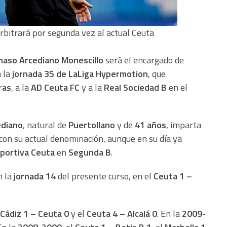
rbitrará por segunda vez al actual Ceuta
maso Arcediano Monescillo
será el encargado de
a la
jornada 35 de LaLiga Hypermotion
, que
ras
, a la
AD Ceuta FC
y a la
Real Sociedad B
en el
ediano
, natural de
Puertollano
y de
41 años
, imparta
í con su actual denominación, aunque en su día ya
portiva Ceuta
en
Segunda B
.
n la
jornada 14
del presente curso, en el
Ceuta 1 –
Cádiz 1 – Ceuta 0
y el
Ceuta 4 – Alcalá 0
. En la
2009-