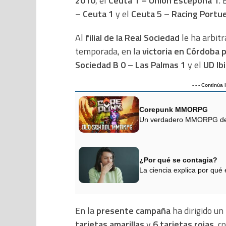
2010
, el
Ceuta 1 – Unión Estepona 1
. 
– Ceuta 1
y el
Ceuta 5 – Racing Portu
Al
filial de la Real Sociedad
le ha arbit
temporada, en la
victoria en Córdoba 
Sociedad B 0 – Las Palmas 1
y el
UD Ib
- - - Continúa
Corepunk MMORPG
Un verdadero MMORPG de la
¿Por qué se contagia?
La ciencia explica por qué
En la
presente campaña
ha dirigido un
tarjetas amarillas
y
6 tarjetas rojas
, c