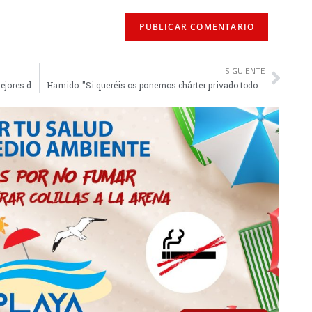
SIGUIENTE
Los atletas María Romero y Álvaro Salguero, mejores deportistas de 2025
Hamido: "Si queréis os ponemos chárter privado todos los partidos"