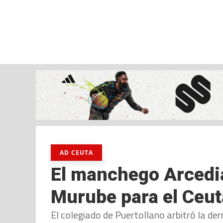
viernes, 07 ago, 2026
AD CEUTA
FÚTBOL
FÚTBOL SALA
BALO
AD CEUTA
El manchego Arcedia
Murube para el Ceut
El colegiado de Puertollano arbitró la de