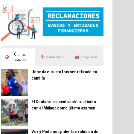
Últimas
Lo más visto
Fotogalerías
noticias
Uche da el susto tras ser retirado en
camilla
El Ceuta se presenta ante su afición
con el Málaga como último examen
Vox y Podemos piden la exclusión de