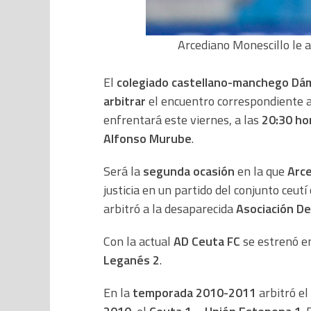
Arcediano Monescillo le a
El
colegiado castellano-manchego Dá
arbitrar
el encuentro correspondiente 
enfrentará este viernes, a las
20:30 ho
Alfonso Murube
.
Será la
segunda ocasión
en la que
Arc
justicia en un partido del conjunto ceut
arbitró a la desaparecida
Asociación De
Con la actual
AD Ceuta FC
se estrenó e
Leganés 2
.
En la
temporada 2010-2011
arbitró el