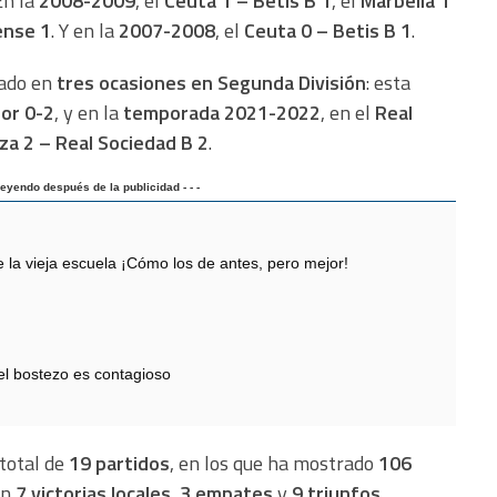
En la
2008-2009
, el
Ceuta 1 – Betis B 1
, el
Marbella 1
ense 1
. Y en la
2007-2008
, el
Ceuta 0 – Betis B 1
.
rado en
tres ocasiones en Segunda División
: esta
por 0-2
, y en la
temporada 2021-2022
, en el
Real
iza 2 – Real Sociedad B 2
.
 leyendo después de la publicidad - - -
 vieja escuela ¡Cómo los de antes, pero mejor!
 el bostezo es contagioso
 total de
19 partidos
, en los que ha mostrado
106
on
7 victorias locales
,
3 empates
y
9 triunfos