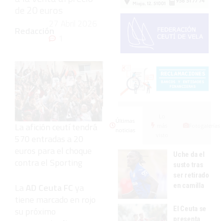
de 20 euros
27 Abril 2026
Redacción
1
Lo
Últimas
La afición ceutí tendrá
más
Fotogalerías
noticias
visto
570 entradas a 20
euros para el choque
Uche da el
contra el Sporting
susto tras
ser retirado
en camilla
La
AD Ceuta FC
ya
tiene marcado en rojo
El Ceuta se
su próximo
presenta