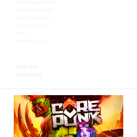
de su vida y afición
porque lo he leido ,
visto y seguido en
los medios y las
redes.
¡Todos a Gijón!
Deja una
respuesta