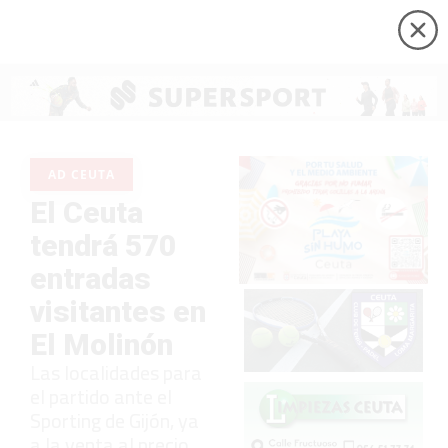
AD CEUTA
El Ceuta
tendrá 570
entradas
visitantes en
El Molinón
Las localidades para
el partido ante el
Sporting de Gijón, ya
a la venta al precio