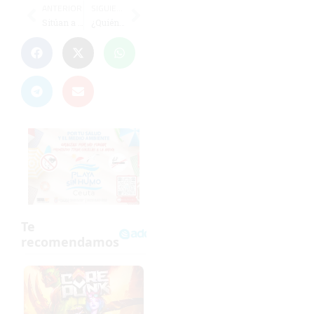
ANTERIOR
SIGUIENTE
Sitúan a José Juan Romero como opción para el Sevilla
¿Quién fue el ‘Súper de la Jornada’ de SuperSport?