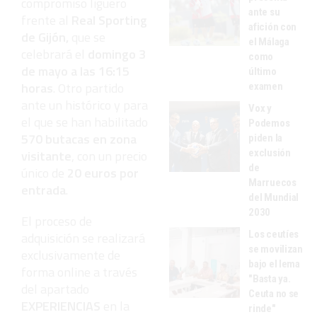
compromiso liguero
ante su
frente al
Real Sporting
afición con
de Gijón,
que se
el Málaga
celebrará el
domingo 3
como
de mayo a las 16:15
último
horas
. Otro partido
examen
ante un histórico y para
Vox y
el que se han habilitado
Podemos
570 butacas en zona
piden la
exclusión
visitante
, con un precio
de
único de
20 euros por
Marruecos
entrada
.
del Mundial
2030
El proceso de
Los ceutíes
adquisición se realizará
se movilizan
exclusivamente de
bajo el lema
forma online a través
"Basta ya.
del apartado
Ceuta no se
EXPERIENCIAS
en la
rinde"