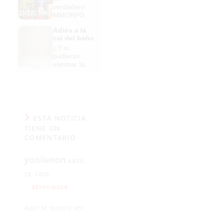
verdadero
MMORPG
de la vieja
Adiós a la
escuela
cal del baño
¡Cómo los
¿Y si
de antes,
pudieras
pero mejor!
eliminar la
cal del baño
sin
esfuerzo?
ESTA NOTICIA
TIENE UN
COMENTARIO
yonilenon
ABRIL
28, 2026
RESPONDER
Aquí te quiero ver,