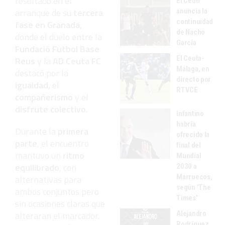
resultado en el
El Ceutí
arranque de su
tercera
anuncia la
continuidad
fase en Granada
,
de Nacho
donde el duelo entre la
García
Fundació Futbol Base
El Ceuta-
Reus
y la
AD Ceuta FC
Málaga, en
destacó por la
directo por
igualdad
, el
RTVCE
compañerismo
y el
disfrute colectivo
.
Infantino
habría
Durante la
primera
ofrecido la
parte
, el encuentro
final del
mantuvo un
ritmo
Mundial
equilibrado
, con
2030 a
Marruecos,
alternativas para
según 'The
ambos conjuntos pero
Times'
sin ocasiones claras que
Alejandro
alteraran el marcador.
Rodríguez