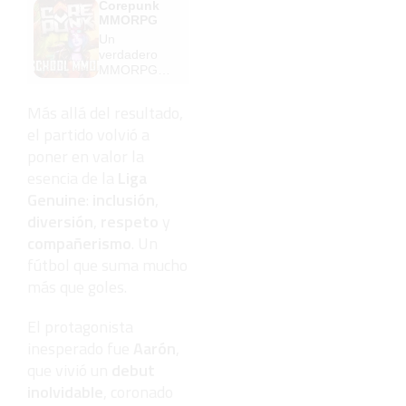
Corepunk
MMORPG
Un
verdadero
MMORPG
de la vieja
escuela
Más allá del resultado,
¡Cómo los
el partido volvió a
de antes,
pero mejor!
poner en valor la
esencia de la
Liga
Genuine
:
inclusión
,
diversión
,
respeto
y
compañerismo
. Un
fútbol que suma mucho
más que goles.
El protagonista
inesperado fue
Aarón
,
que vivió un
debut
inolvidable
, coronado