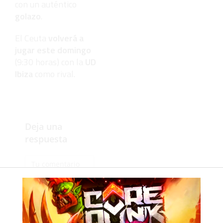
con un auténtico
golazo
.
El Ceuta
volverá a
jugar este domingo
(9:30 horas) con la
UD
Ibiza
como rival.
Deja una
respuesta