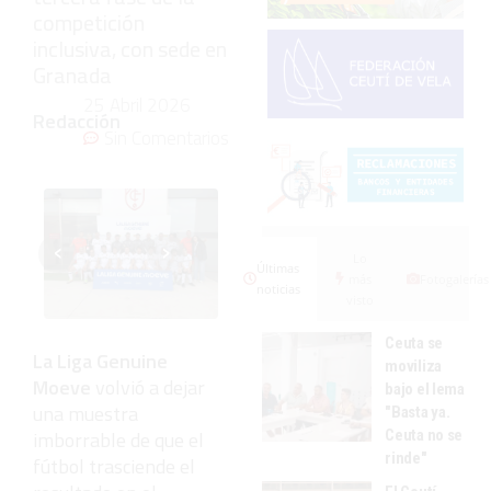
competición
inclusiva, con sede en
Granada
25 Abril 2026
Redacción
Sin Comentarios
‹
›
Lo
Últimas
más
Fotogalerías
noticias
visto
Ceuta se
La Liga Genuine
moviliza
Moeve
volvió a dejar
bajo el lema
una muestra
"Basta ya.
Ceuta no se
imborrable de que el
rinde"
fútbol trasciende el