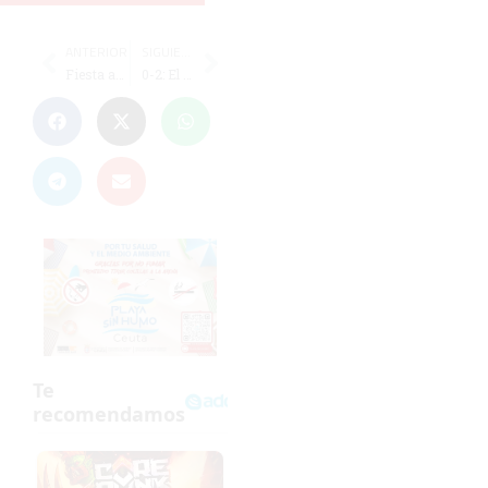
ANTERIOR
SIGUIENTE
Fiesta ante el líder para recuperar la senda de la victoria
0-2: El Ceuta B no falla en Coria y sigue al acecho de ‘play off’