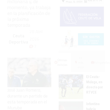
millonaria y, de
momento, ya trabaja
en la planificación de
la próxima
temporada
28 Abril
Ceuta
2026
Deportiva
7
Lo
Últimas
más
Fotogalerías
noticias
visto
El Ceuta-
Málaga, en
directo por
José Juan Romero,
RTVCE
durante un partido de
esta temporada en el
Infantino
Murube
habría