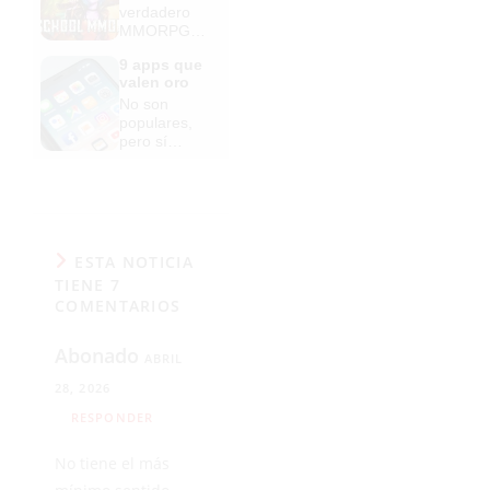
verdadero
MMORPG
de la vieja
9 apps que
escuela
valen oro
¡Cómo los
No son
de antes,
populares,
pero mejor!
pero sí
extraordinari
amente
útiles
ESTA NOTICIA
TIENE 7
COMENTARIOS
Abonado
ABRIL
28, 2026
RESPONDER
No tiene el más