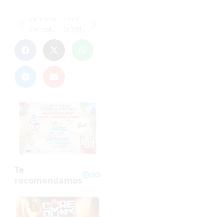
ANTERIOR
SIGUIENTE
Los nadadores ceutíes deslumbran en Los Barrios con varios récords
La VIII Copa Intercontinental Marbella-Ceuta-Sotogrande levanta el telón del Andaluz de Crucero de Altura