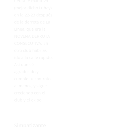
Ceuta te mantuvo
(mejor dicho Luhay)
en la 22-23 después
de la derrota de La
Línea, que era la
NOVENA DERROTA
CONSECUTIVA. En
otro club habrías
ido a la calle rápido.
Así que sé
agradecido y
cumple tu contrato
al menos, y sigue
creciendo con el
club y el ekipo.
Simpatizante