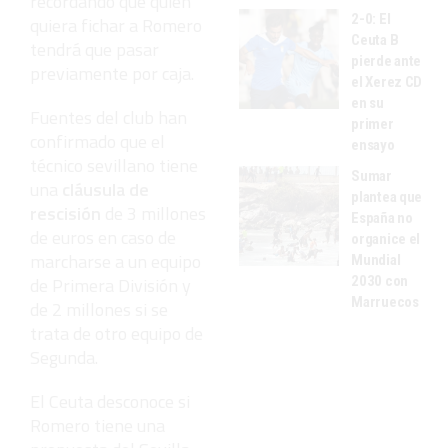
recordando que quien
2-0: El
quiera fichar a Romero
Ceuta B
tendrá que pasar
pierde ante
previamente por caja.
el Xerez CD
en su
Fuentes del club han
primer
confirmado que el
ensayo
técnico sevillano tiene
Sumar
una
cláusula de
plantea que
rescisión
de 3 millones
España no
de euros en caso de
organice el
marcharse a un equipo
Mundial
de Primera División y
2030 con
Marruecos
de 2 millones si se
trata de otro equipo de
Segunda.
El Ceuta desconoce si
Romero tiene una