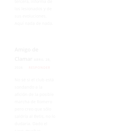
tercera, informa de
los lesionados y de
sus evoluciones.
Aquí nada de nada.
Amigo de
Clamar
ABRIL 28,
2026
RESPONDER
No sé si el club está
sondando a la
afición de la posible
marcha de Romero
pero creo que sólo
saldría al Betis, no lo
dudaría. Dado el
caso, muchas