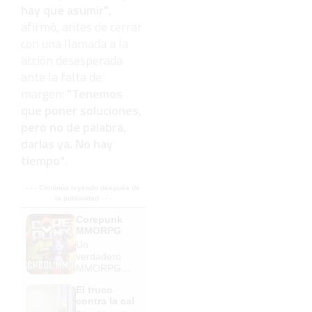
hay que asumir"
,
afirmó, antes de cerrar
con una llamada a la
acción desesperada
ante la falta de
margen:
"Tenemos
que poner soluciones,
pero no de palabra,
darlas ya. No hay
tiempo"
.
- - - Continúa leyendo después de
la publicidad - - -
Corepunk
MMORPG
Un
verdadero
MMORPG
de la vieja
El truco
escuela
contra la cal
¡Cómo los