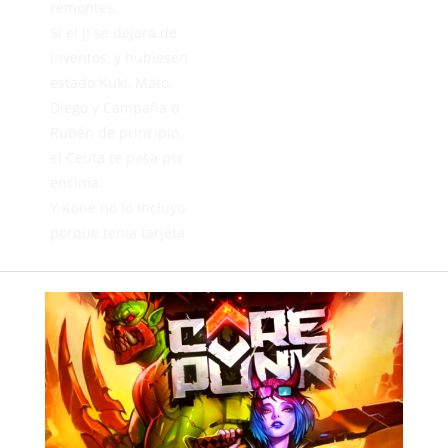
remontes.
Si el JJ se dejara de
inventos, y hubiesen
estado Kuki, Mato,
Diego y Campaña o
Rubén de principio,
el Ceuta te pasa por
encima.
Y Kone no lo incluyo
porque tenía tarjeta.
Mariano
ABRIL 19,
2026
RESPONDER
El Ceuta cometió
dos grandes
novatadas