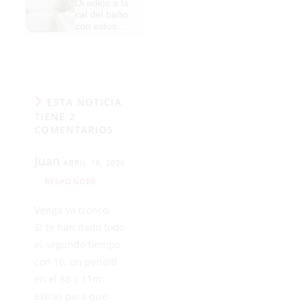
Di adiós a la
de antes,
cal del baño
pero mejor!
con estos
sencillos
consejos
ESTA NOTICIA
TIENE 2
COMENTARIOS
Juan
ABRIL 18, 2026
RESPONDER
Venga ya tronco.
Si te han dado todo
el segundo tiempo
con 10, un penalti
en el 88 y 11m
extras para que