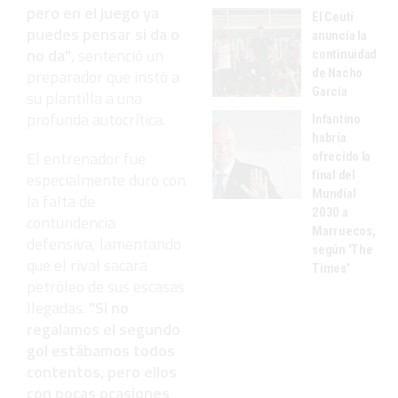
pero en el juego ya
El Ceutí
puedes pensar si da o
anuncia la
no da"
, sentenció un
continuidad
de Nacho
preparador que instó a
García
su plantilla a una
profunda autocrítica.
Infantino
habría
El entrenador fue
ofrecido la
final del
especialmente duro con
Mundial
la falta de
2030 a
contundencia
Marruecos,
defensiva, lamentando
según 'The
que el rival sacara
Times'
petróleo de sus escasas
llegadas.
"Si no
regalamos el segundo
gol estábamos todos
contentos, pero ellos
con pocas ocasiones