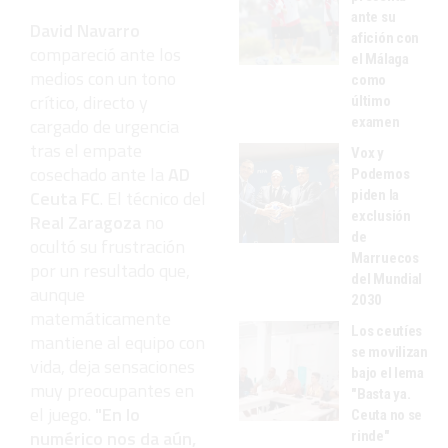
ante su
David Navarro
afición con
compareció ante los
el Málaga
medios con un tono
como
crítico, directo y
último
examen
cargado de urgencia
tras el empate
Vox y
cosechado ante la
AD
Podemos
Ceuta FC
. El técnico del
piden la
exclusión
Real Zaragoza
no
de
ocultó su frustración
Marruecos
por un resultado que,
del Mundial
aunque
2030
matemáticamente
Los ceutíes
mantiene al equipo con
se movilizan
vida, deja sensaciones
bajo el lema
muy preocupantes en
"Basta ya.
el juego.
"En lo
Ceuta no se
numérico nos da aún,
rinde"