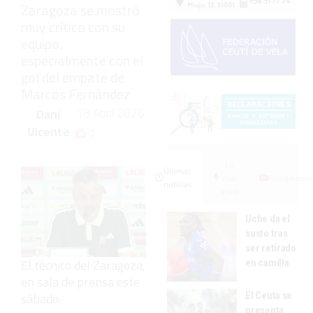
Zaragoza se mostró
muy crítico con su
equipo,
especialmente con el
gol del empate de
Marcos Fernández
18 Abril 2026
Dani
Vicente
2
Lo
Últimas
más
Fotogalerías
noticias
visto
Uche da el
susto tras
ser retirado
El técnico del Zaragoza,
en camilla
en sala de prensa este
El Ceuta se
sábado.
presenta