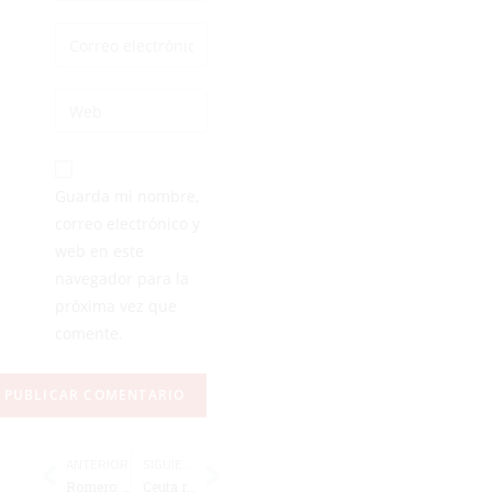
Guarda mi nombre,
correo electrónico y
web en este
navegador para la
próxima vez que
comente.
ANTERIOR
SIGUIENTE
Romero: "El partido ha estado adulterado por la expulsión y la 'prórroga'"
Ceuta recibe la Placa de Plata 2026 de la FETRI por su apuesta por el deporte