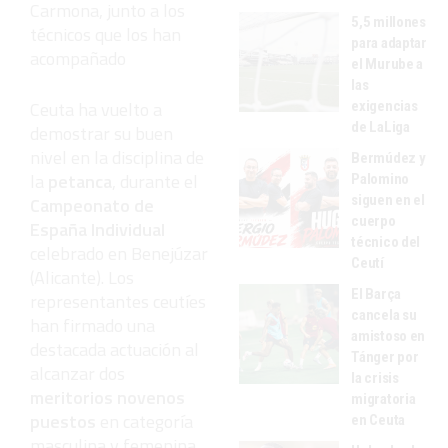
Carmona, junto a los
5,5 millones
técnicos que los han
para adaptar
acompañado
el Murube a
las
Ceuta ha vuelto a
exigencias
de LaLiga
demostrar su buen
nivel en la disciplina de
Bermúdez y
la
petanca
, durante el
Palomino
siguen en el
Campeonato de
cuerpo
España Individual
técnico del
celebrado en Benejúzar
Ceutí
(Alicante). Los
El Barça
representantes ceutíes
cancela su
han firmado una
amistoso en
destacada actuación al
Tánger por
alcanzar dos
la crisis
meritorios novenos
migratoria
puestos
en categoría
en Ceuta
masculina y femenina.