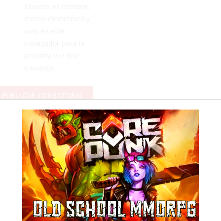
Guarda mi nombre,
correo electrónico y
web en este
navegador para la
próxima vez que
comente.
ANTERIOR
SIGUIENTE
La VIII Copa Intercontinental Marbella-Ceuta-Sotogrande levanta el telón del Andaluz de Crucero de Altura
La COMGECEU logra un brillante subcampeonato en el Campeonato Nacional Militar de Rugby Seven