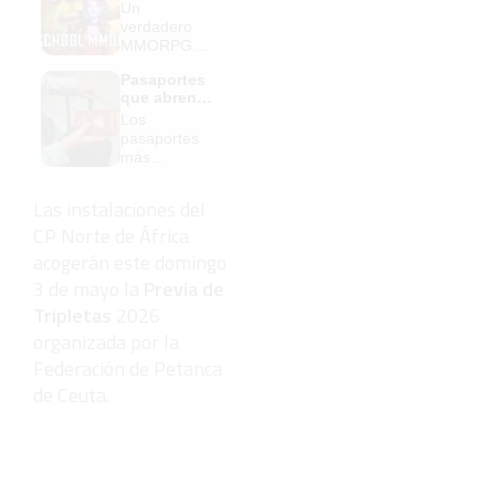
Un
verdadero
MMORPG
de la vieja
Pasaportes
escuela
que abren
¡Cómo los
puertas
Los
de antes,
pasaportes
pero mejor!
más
poderosos
del mundo,
Las instalaciones del
¿está el
CP Norte de África
tuyo?
acogerán este domingo
3 de mayo la
Previa de
Tripletas
2026
organizada por la
Federación de Petanca
de Ceuta.