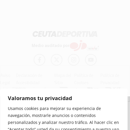
Medio auditado por
Aviso
Declaración de
Mapa del
Política de
Política de
Legal
Accesibilidad
Sitio
Cookies
Privacidad
Valoramos tu privacidad
© 2012 - 2026 Ceuta Deportiva - Diario Digital Deportivo
Usamos cookies para mejorar su experiencia de
navegación, mostrarle anuncios o contenidos
personalizados y analizar nuestro tráfico. Al hacer clic en
“Aceptar todo” usted da su consentimiento a nuestro uso