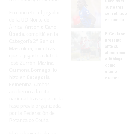
Uche da el
susto tras
En concreto, el jugador
ser retirado
de la UD Norte de
en camilla
África,
Antonio Cano
Úbeda
, compitió en la
El Ceuta se
Categoría 2ª Senior
presenta
ante su
Masculina
, mientras
afición con
que la jugadora del CP
el Málaga
José Zurrón,
Marina
como
Carmona Borrego
, lo
último
hizo en
Categoría
examen
Femenina
. Ambos
acudieron a la cita
nacional tras superar la
fase previa organizada
por la Federación de
Petanca de Ceuta.
El rendimiento de los