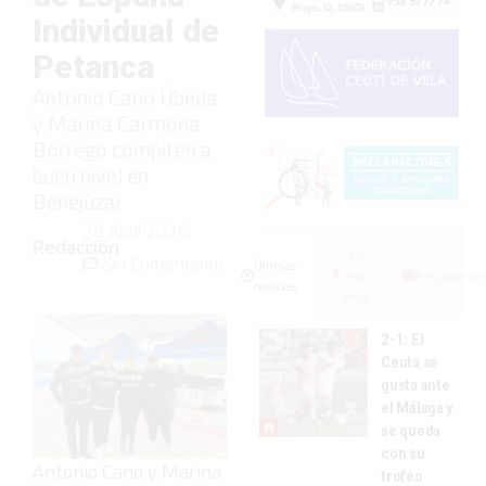
Individual de
Petanca
Antonio Cano Úbeda
y Marina Carmona
Borrego compiten a
buen nivel en
Benejúzar
28 Abril 2026
Redacción
Lo
Sin Comentarios
Últimas
más
Fotogalerías
noticias
visto
2-1: El
Ceuta se
gusta ante
el Málaga y
se queda
con su
Antonio Cano y Marina
trofeo