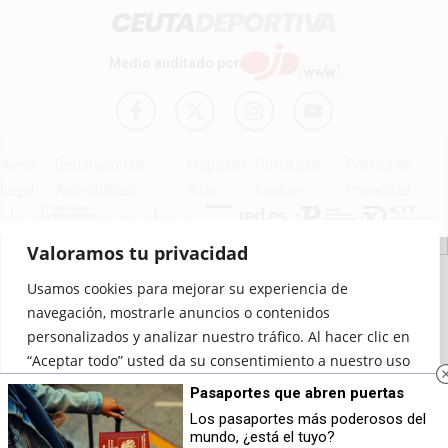
Medio auditado por
Aviso
Declaración de
Mapa del
Política de
Política de
Legal
Accesibilidad
Sitio
Cookies
Privacidad
Valoramos tu privacidad
© 2012 - 2026 Ceuta Deportiva - Diario Digital Deportivo
Usamos cookies para mejorar su experiencia de
navegación, mostrarle anuncios o contenidos
personalizados y analizar nuestro tráfico. Al hacer clic en
“Aceptar todo” usted da su consentimiento a nuestro uso
de las cookies.
Pasaportes que abren puertas
Los pasaportes más poderosos del
Personalizar
Rechazar todo
Aceptar todo
mundo, ¿está el tuyo?