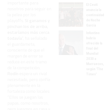
importante para
El Ceutí
nosotros para seguir en
anuncia la
la pelea por los
continuidad
playoffs.
Si ganamos y
de Nacho
García
pinchan los de arriba,
estaríamos más cerca
Infantino
todavía
”, ha señalado
habría
el guardameta,
ofrecido la
final del
consciente de que el
Mundial
margen de error se
2030 a
reduce en este tramo
Marruecos,
de la competición.
según 'The
Rodín
espera un rival
Times'
necesitado, pero confía
plenamente en la
fortaleza como locales:
“Ellos se juegan las
papas, como nosotros,
pero jugamos en casa y