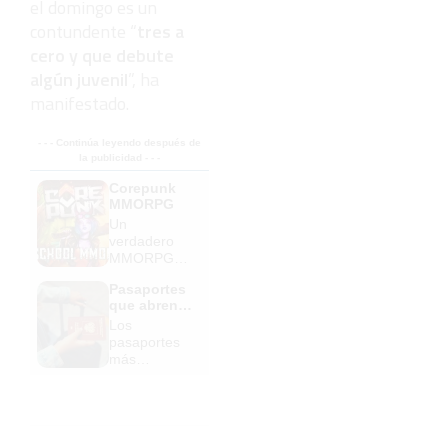
el domingo es un
contundente “
tres a
cero y que debute
algún juvenil
”, ha
manifestado.
- - - Continúa leyendo después de
la publicidad - - -
Corepunk
MMORPG
Un
verdadero
MMORPG
de la vieja
Pasaportes
escuela
que abren
¡Cómo los
puertas
Los
de antes,
pasaportes
pero mejor!
más
poderosos
del mundo,
¿está el
tuyo?