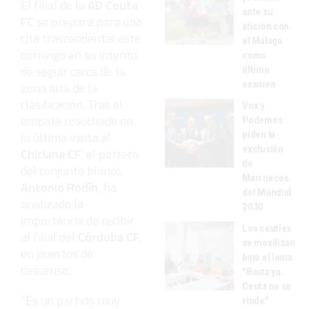
El filial de la
AD Ceuta
ante su
FC
se prepara para una
afición con
cita trascendental este
el Málaga
domingo en su intento
como
de seguir cerca de la
último
examen
zona alta de la
clasificación. Tras el
Vox y
empate cosechado en
Podemos
piden la
la última visita al
exclusión
Chiclana CF
, el portero
de
del conjunto blanco,
Marruecos
Antonio Rodín
, ha
del Mundial
analizado la
2030
importancia de recibir
Los ceutíes
al filial del
Córdoba CF
,
se movilizan
en puestos de
bajo el lema
descenso.
"Basta ya.
Ceuta no se
“Es un partido muy
rinde"