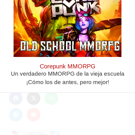
Guarda mi nombre,
correo electrónico y
web en este
navegador para la
próxima vez que
comente.
Corepunk MMORPG
Un verdadero MMORPG de la vieja escuela
ANTERIOR
SIGUIENTE
¡Cómo los de antes, pero mejor!
Hamido: "Si queréis os ponemos chárter privado todos los partidos"
David Polaco: "Toca ganar en casa para seguir aspirando a todo"