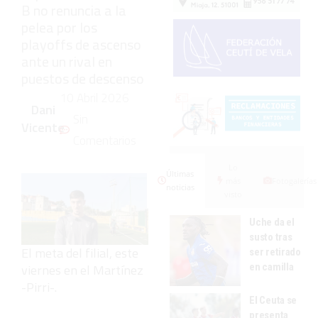
B no renuncia a la
pelea por los
playoffs de ascenso
ante un rival en
puestos de descenso
10 Abril 2026
Dani
Sin
Vicente
Comentarios
Lo
Últimas
más
Fotogalerías
noticias
visto
Uche da el
susto tras
El meta del filial, este
ser retirado
en camilla
viernes en el Martínez
-Pirri-.
El Ceuta se
presenta