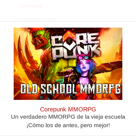
RESPONDER
Enhorabuena mister
muyyyyy buen
equipo. De lo mejor
que ha pasado por
Ceuta.
Deja una
respuesta
Corepunk MMORPG
Un verdadero MMORPG de la vieja escuela
¡Cómo los de antes, pero mejor!