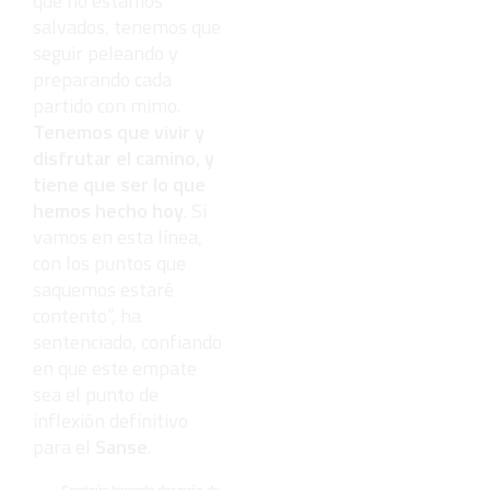
que no estamos
salvados, tenemos que
seguir peleando y
preparando cada
partido con mimo.
Tenemos que vivir y
disfrutar el camino, y
tiene que ser lo que
hemos hecho hoy
. Si
vamos en esta línea,
con los puntos que
saquemos estaré
contento”, ha
sentenciado, confiando
en que este empate
sea el punto de
inflexión definitivo
para el
Sanse
.
- - - Continúa leyendo después de