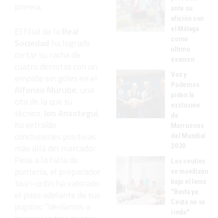
prensa.
ante su
afición con
el Málaga
El filial de la
Real
como
Sociedad
ha logrado
último
cortar su racha de
examen
cuatro derrotas con un
Vox y
empate sin goles en el
Podemos
Alfonso Murube
, una
piden la
cita de la que su
exclusión
técnico,
Ion Ansotegui
,
de
ha extraído
Marruecos
conclusiones positivas
del Mundial
2030
más allá del marcador.
Pese a la falta de
Los ceutíes
puntería, el preparador
se movilizan
txuri-urdin ha valorado
bajo el lema
"Basta ya.
el paso adelante de sus
Ceuta no se
pupilos: “Veníamos a
rinde"