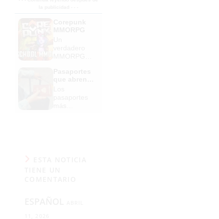
la publicidad - - -
Corepunk
MMORPG
Un
verdadero
MMORPG
de la vieja
Pasaportes
escuela
que abren
¡Cómo los
puertas
Los
de antes,
pasaportes
pero mejor!
más
poderosos
del mundo,
¿está el
tuyo?
ESTA NOTICIA
TIENE UN
COMENTARIO
ESPAÑOL
ABRIL
11, 2026