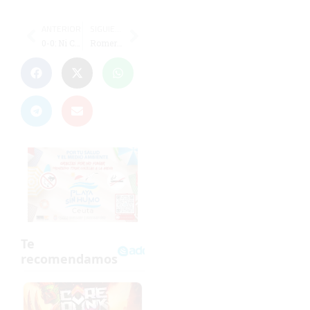
ANTERIOR
SIGUIENTE
0-0: Ni Ceuta ni Real dan con la tecla
Romero: "Parece que hemos cometido un delito por sumar los 49 puntos tan pronto"