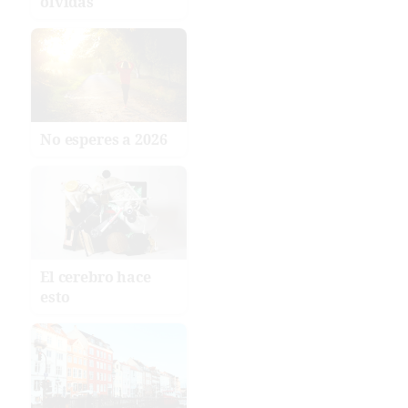
olvidas
No esperes a 2026
El cerebro hace
esto