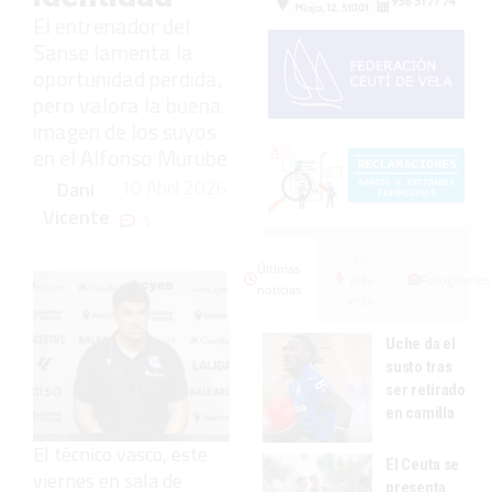
El entrenador del
Sanse lamenta la
oportunidad perdida,
pero valora la buena
imagen de los suyos
en el Alfonso Murube
10 Abril 2026
Dani
Vicente
1
Lo
Últimas
más
Fotogalerías
noticias
visto
Uche da el
susto tras
ser retirado
en camilla
El técnico vasco, este
El Ceuta se
viernes en sala de
presenta