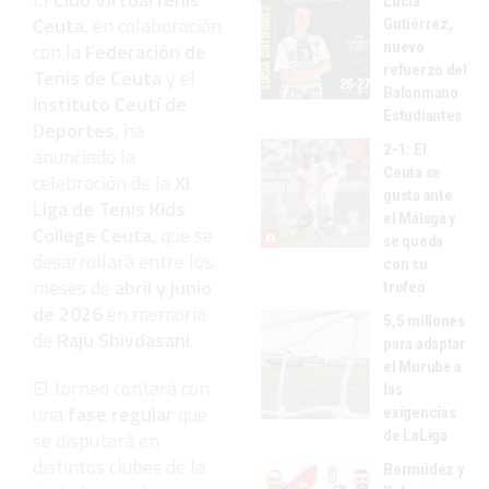
Lucía
Ceuta
, en colaboración
Gutiérrez,
nuevo
con la
Federación de
refuerzo del
Tenis de Ceuta
y el
Balonmano
Instituto Ceutí de
Estudiantes
Deportes
, ha
2-1: El
anunciado la
Ceuta se
celebración de la
XI
gusta ante
Liga de Tenis Kids
el Málaga y
College Ceuta,
que se
se queda
desarrollará entre los
con su
meses de
abril y junio
trofeo
de 2026
en memoria
5,5 millones
de
Raju Shivdasani
.
para adaptar
el Murube a
El torneo contará con
las
una
fase regular
que
exigencias
de LaLiga
se disputará en
distintos clubes de la
Bermúdez y