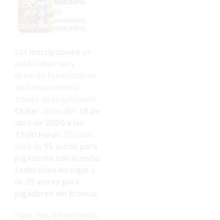
MMORPG
Un
verdadero
MMORPG
de la vieja
escuela
Las
inscripciones
ya
¡Cómo los
están abiertas y
de antes,
pero mejor!
deberán formalizarse
exclusivamente a
través de la aplicación
Cluber
antes del
18 de
abril de 2026 a las
12:00 horas
. El coste
será de
15 euros para
jugadores con licencia
federativa en vigor
y
de
25 euros para
jugadores sin licencia
.
Para más información,