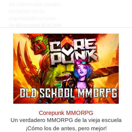
los interesados pueden
contactar con la
organización a través
de
WhatsApp (626 058
809)
.
Deja una
respuesta
Corepunk MMORPG
Un verdadero MMORPG de la vieja escuela
¡Cómo los de antes, pero mejor!