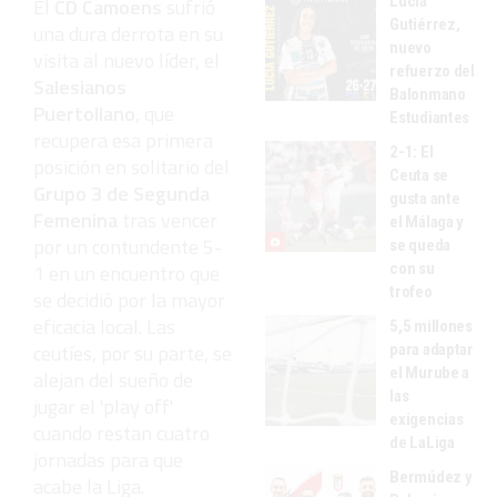
Lucía
El
CD Camoens
sufrió
Gutiérrez,
una dura derrota en su
nuevo
visita al nuevo líder, el
refuerzo del
Salesianos
Balonmano
Puertollano
, que
Estudiantes
recupera esa primera
2-1: El
posición en solitario del
Ceuta se
Grupo 3 de Segunda
gusta ante
Femenina
tras vencer
el Málaga y
por un contundente 5-
se queda
1 en un encuentro que
con su
trofeo
se decidió por la mayor
eficacia local. Las
5,5 millones
ceutíes, por su parte, se
para adaptar
el Murube a
alejan del sueño de
las
jugar el 'play off'
exigencias
cuando restan cuatro
de LaLiga
jornadas para que
Bermúdez y
acabe la Liga.