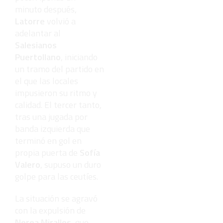
minuto después,
Latorre
volvió a
adelantar al
Salesianos
Puertollano
, iniciando
un tramo del partido en
el que las locales
impusieron su ritmo y
calidad. El tercer tanto,
tras una jugada por
banda izquierda que
terminó en gol en
propia puerta de
Sofía
Valero
, supuso un duro
golpe para las ceutíes.
La situación se agravó
con la expulsión de
Nerea Miralles
, que