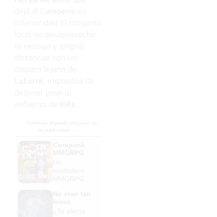
dejó al
Camoens
en
inferioridad. El conjunto
local no desaprovechó
la ventaja y amplió
distancias con un
disparo lejano de
Latorre
, imposible de
detener pese al
esfuerzo de
Inés
.
- - - Continúa leyendo después de
la publicidad - - -
Corepunk
MMORPG
Un
verdadero
MMORPG
de la vieja
No eran tan
escuela
locas
¡Cómo los
¿Te afecta
de antes,