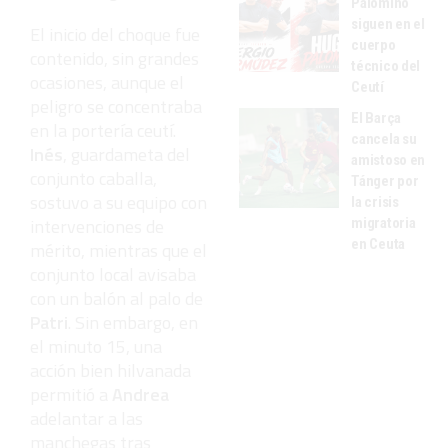
Palomino
siguen en el
El inicio del choque fue
cuerpo
contenido, sin grandes
técnico del
ocasiones, aunque el
Ceutí
peligro se concentraba
El Barça
en la portería ceutí.
cancela su
Inés
, guardameta del
amistoso en
conjunto caballa,
Tánger por
sostuvo a su equipo con
la crisis
intervenciones de
migratoria
en Ceuta
mérito, mientras que el
conjunto local avisaba
con un balón al palo de
Patri
. Sin embargo, en
el minuto 15, una
acción bien hilvanada
permitió a
Andrea
adelantar a las
manchegas tras