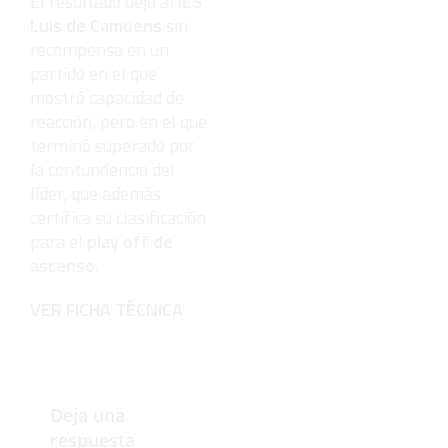
El resultado deja al
IES
Luis de Camoens
sin
recompensa en un
partido en el que
mostró capacidad de
reacción, pero en el que
terminó superado por
la contundencia del
líder, que además
certifica su clasificación
para el
play off de
ascenso
.
VER FICHA TÉCNICA
Deja una
respuesta