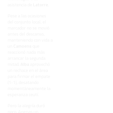
asistencia de
Latorre
.
Pese a las ocasiones
del conjunto local, el
marcador no se movió
antes del descanso,
manteniendo con vida a
un
Camoens
que
reaccionó nada más
arrancar la segunda
mitad.
Alba
aprovechó
un rechace en el área
para firmar el empate
(1-1), desatando
momentáneamente la
esperanza ceutí.
Pero la alegría duró
poco. Apenas un