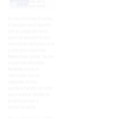
más de lo
pero mejor!
que crees?
Mira esto
En los minutos finales,
el equipo ceutí apostó
por el juego de cinco,
pero se encontró con
una sólida defensa rival
y con una inspirada
Nena
bajo palos. Ya con
el partido decidido,
Andrea
cerró el
marcador con su
segundo tanto,
aprovechando un robo
para anotar desde su
propio campo a
portería vacía.