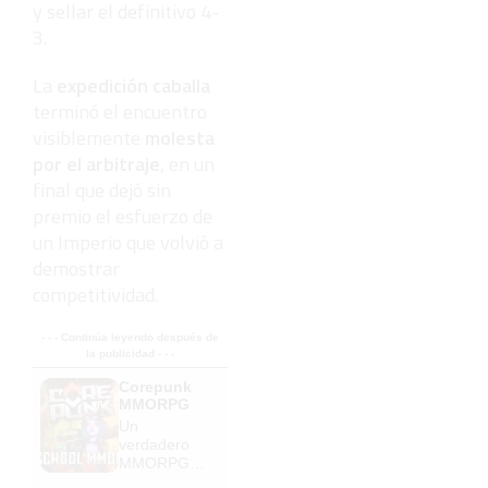
y sellar el definitivo 4-
3.
La
expedición caballa
terminó el encuentro
visiblemente
molesta
por el arbitraje
, en un
final que dejó sin
premio el esfuerzo de
un Imperio que volvió a
demostrar
competitividad.
- - - Continúa leyendo después de
la publicidad - - -
Corepunk
MMORPG
Un
verdadero
MMORPG
de la vieja