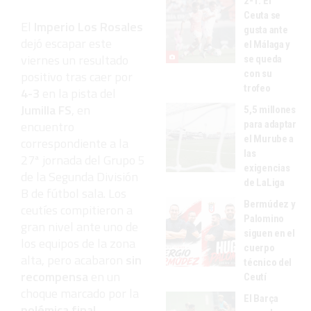
2-1: El
Ceuta se
El
Imperio Los Rosales
gusta ante
dejó escapar este
el Málaga y
viernes un resultado
se queda
con su
positivo tras caer por
trofeo
4-3
en la pista del
Jumilla FS
, en
5,5 millones
encuentro
para adaptar
el Murube a
correspondiente a la
las
27ª jornada del Grupo 5
exigencias
de la Segunda División
de LaLiga
B de fútbol sala. Los
Bermúdez y
ceutíes compitieron a
Palomino
gran nivel ante uno de
siguen en el
los equipos de la zona
cuerpo
alta, pero acabaron
sin
técnico del
recompensa
en un
Ceutí
choque marcado por la
El Barça
polémica final
.