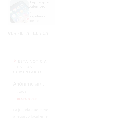
9 apps que
escuela
valen oro
¡Cómo los
No son
de antes,
populares,
pero mejor!
pero sí
extraordinari
amente
VER FICHA TÉCNICA
útiles
ESTA NOTICIA
TIENE UN
COMENTARIO
Anónimo
ABRIL
11, 2026
RESPONDER
La jugada que mete
al equipo local en el