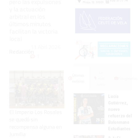
pero las expulsiones
y la actuación
arbitral en los
últimos minutos
facilitan la victoria
local
11 Abril 2026
Redacción
1
Lo
Últimas
más
Fotogalerías
noticias
visto
Lucía
Gutiérrez,
nuevo
El Imperio Los Rosales
refuerzo del
se quedó sin
Balonmano
recompensa alguna en
Estudiantes
Jumilla