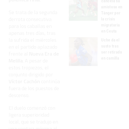
cancela su
amistoso en
Se trata de la segunda
Tánger por
derrota consecutiva
la crisis
para los caballas en
migratoria
en Ceuta
apenas tres días, tras
la sufrida el miércoles
Uche da el
en el partido aplazado
susto tras
ser retirado
frente al
Nueva Era de
en camilla
Melilla
. A pesar de
estos tropiezos, el
conjunto dirigido por
Víctor Cachón
continúa
fuera de los puestos de
descenso.
El duelo comenzó con
ligera superioridad
local, que se tradujo en
una ventaja mínima al