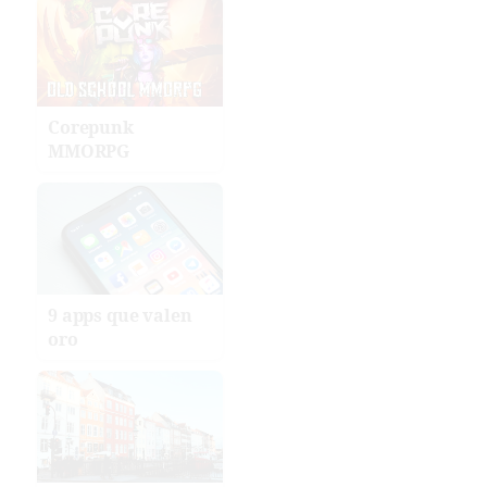
Corepunk
MMORPG
9 apps que valen
oro