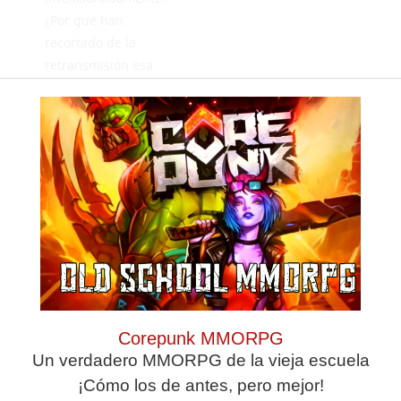
¿Por qué han
recortado de la
retransmisión esa
jugada?
¿Que esconden?
¿Que temen?
Mucha fuerza al
Imperio.
Deja una
respuesta
Corepunk MMORPG
Un verdadero MMORPG de la vieja escuela
¡Cómo los de antes, pero mejor!