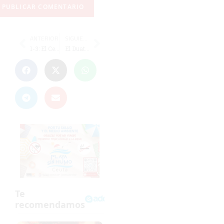
ANTERIOR
SIGUIENTE
1-3: El Ceuta Femenino se asoma al abismo del descenso
El Duatlón Perla del Mediterráneo, aplazado por el mal tiempo