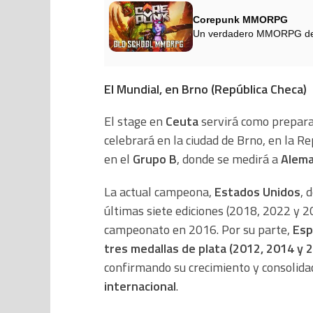
Corepunk MMORPG
Un verdadero MMORPG de la
El Mundial, en Brno (República Checa)
El stage en
Ceuta
servirá como prepara
celebrará en la ciudad de Brno, en la R
en el
Grupo B
, donde se medirá a
Alema
La actual campeona,
Estados Unidos
, 
últimas siete ediciones (2018, 2022 y 2
campeonato en 2016. Por su parte,
Esp
tres medallas de plata (2012, 2014 y 
confirmando su crecimiento y consolidac
internacional
.