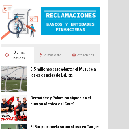
Últimas
Lo más visto
Fotogalerías
noticias
5,5 millones para adaptar el Murube a
las exigencias de LaLiga
Bermúdez y Palomino siguen en el
cuerpo técnico del Ceutí
El Barça cancela su amistoso en Tánger