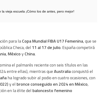
 vieja escuela ¡Cómo los de antes, pero mejor!
ción para la
Copa Mundial FIBA U17 Femenina
, que se
epública Checa, del
11 al 17 de julio
. España competirá
nia
,
México
y
China
.
domina el palmarés reciente con seis títulos en las
024 entre ellas), mientras que
Australia
conquistó el
aña
ha logrado subir al podio en cuatro ocasiones, con
2022)
y el
bronce conseguido en 2024 en México
,
ión en la élite del
baloncesto femenino