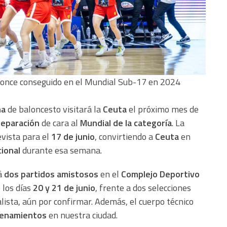
ronce conseguido en el Mundial Sub-17 en 2024
na
de baloncesto visitará la
Ceuta
el próximo mes de
reparación
de cara al
Mundial de la categoría
. La
evista para el
17 de junio
, convirtiendo a
Ceuta
en
ional
durante esa semana.
rá
dos partidos amistosos
en el
Complejo Deportivo
 los días
20 y 21 de junio
, frente a dos selecciones
alista, aún por confirmar. Además, el cuerpo técnico
renamientos
en nuestra ciudad.