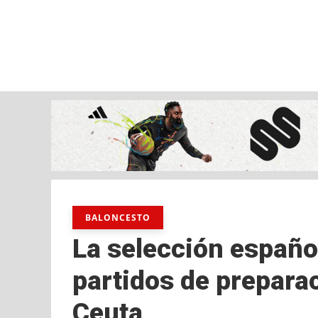
viernes, 07 ago, 2026
AD CEUTA
FÚTBOL
FÚTBOL SALA
BALO
BALONCESTO
La selección españo
partidos de prepara
Ceuta